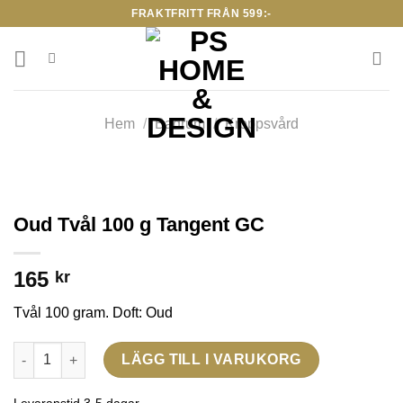
Skip
FRAKTFRITT FRÅN 599:-
to
content
Hem
/
Badrum
/
Kroppsvård
Oud Tvål 100 g Tangent GC
165
kr
Tvål 100 gram. Doft: Oud
Oud Tvål 100 g Tangent GC mängd
LÄGG TILL I VARUKORG
Levaranstid 3-5 dagar