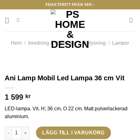
Skip
FRAKTFRITT FRÅN 599:-
to
content
Hem
/
Inredning & Presenter
/
Belysning
/
Lampor
Ani Lamp Mobil Led Lampa 36 cm Vit
1 599
kr
LED-lampa. Vit. H; 36 cm, O 22 cm. Matt pulverlackerad
aluminium.
Ani Lamp Mobil Led Lampa 36 cm Vit mängd
LÄGG TILL I VARUKORG