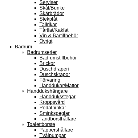
Serviser
Skål/Bunke
Skärbrädor
Stekplåt
Tallrikar
Tårtfat/Kakfat
Vin & Bartillbehör
Övrigt
Badrum
Badrumserier
Badrumstillbehör
Brickor
Duschdraperi
Duschskrapor
Förvaring
Handdukar/Mattor
Handdukshängare
Handduksstegar
Kroppsvård
Pedalhinkar
Sminkspeglar
Tandborsthållare
Toalettborste
Pappershållare
Tvålpumpar