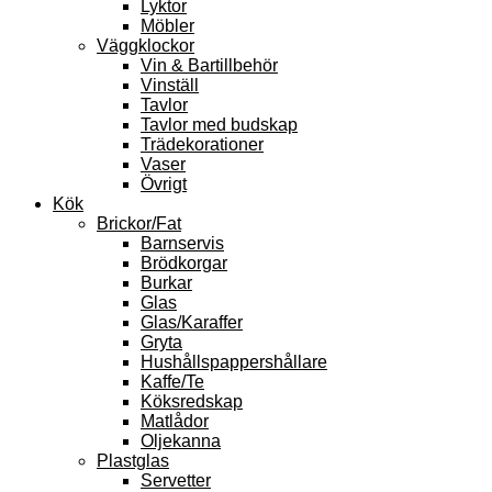
Lyktor
Möbler
Väggklockor
Vin & Bartillbehör
Vinställ
Tavlor
Tavlor med budskap
Trädekorationer
Vaser
Övrigt
Kök
Brickor/Fat
Barnservis
Brödkorgar
Burkar
Glas
Glas/Karaffer
Gryta
Hushållspappershållare
Kaffe/Te
Köksredskap
Matlådor
Oljekanna
Plastglas
Servetter