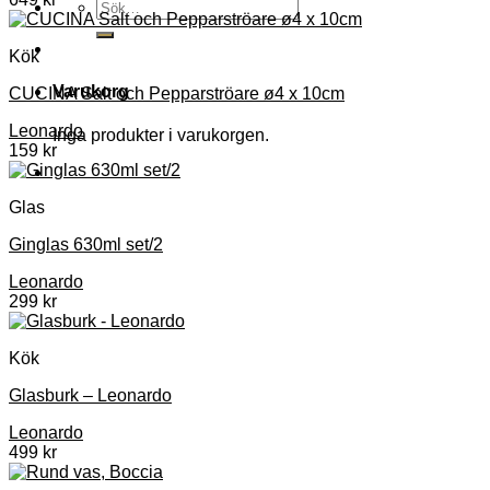
Sök
efter:
Kök
Varukorg
CUCINA Salt och Pepparströare ø4 x 10cm
Leonardo
Inga produkter i varukorgen.
159
kr
Glas
Ginglas 630ml set/2
Leonardo
299
kr
Kök
Glasburk – Leonardo
Leonardo
499
kr