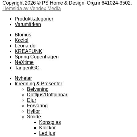
Copyright 2026 © PS Home & Design. Org.nr 641024-3502.
Hemsida av Vendex Media
Produktkategorier
Varumärken
Blomus
Koziol
Leonardo
KREAFUNK
Spring Copenhagen
NeXtime
TangentGC
Nyheter
Inredning & Presenter
Belysning
Doftljus/Doftpinnar
Djur
Förvaring
Hyllor
Smide
Konstglas
Klockor
Ledljus