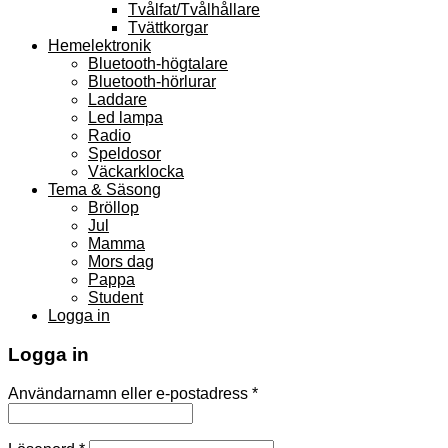
Tvålfat/Tvålhållare
Tvättkorgar
Hemelektronik
Bluetooth-högtalare
Bluetooth-hörlurar
Laddare
Led lampa
Radio
Speldosor
Väckarklocka
Tema & Säsong
Bröllop
Jul
Mamma
Mors dag
Pappa
Student
Logga in
Logga in
Användarnamn eller e-postadress
*