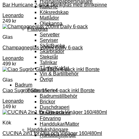
Hushållspappershållare
Bar Hurricane 2-pack Drinkglas med drinkpinne
Kaffe/Te
Köksredskap
Leonardo
Matlådor
249
kr
Oljekanna
Plastglas
Servetter
Glas
Serviser
Skål/Bunke
Champagneglas 200ml Daily 6-pack
Skärbrädor
Stekplåt
Leonardo
Tallrikar
499
kr
Tårtfat/Kakfat
Vin & Bartillbehör
Övrigt
Glas
Badrum
Badrumserier
Ciao Sugrör Glas 15cm 4-pack inkl Borste
Badrumstillbehör
Leonardo
Brickor
149
kr
Duschdraperi
Duschskrapor
Förvaring
Kök
Handdukar/Mattor
Handdukshängare
CUCINA 2in1 för Olja och Vinäger 160/480ml
Handduksstegar