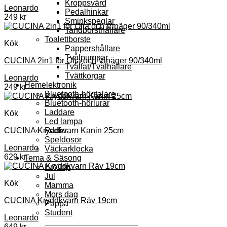
Kroppsvård
Leonardo
Pedalhinkar
249
kr
Sminkspeglar
Tandborsthållare
Toalettborste
Kök
Pappershållare
Tvålpumpar
CUCINA 2in1 för Olja och Vinäger 90/340ml
Tvålfat/Tvålhållare
Tvättkorgar
Leonardo
Hemelektronik
249
kr
Bluetooth-högtalare
Bluetooth-hörlurar
Laddare
Kök
Led lampa
Radio
CUCINA Kryddkvarn Kanin 25cm
Speldosor
Leonardo
Väckarklocka
629
kr
Tema & Säsong
Bröllop
Jul
Kök
Mamma
Mors dag
CUCINA Kryddkvarn Räv 19cm
Pappa
Student
Leonardo
649
kr