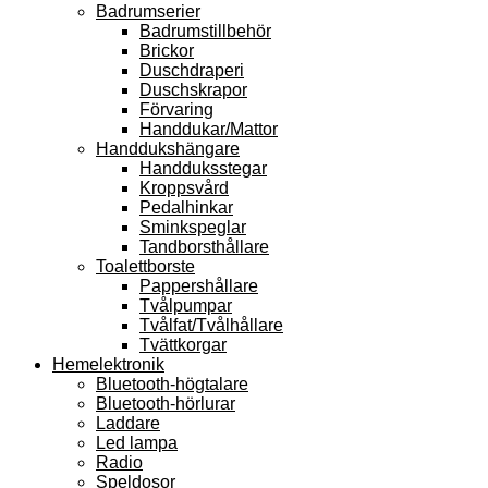
Badrumserier
Badrumstillbehör
Brickor
Duschdraperi
Duschskrapor
Förvaring
Handdukar/Mattor
Handdukshängare
Handduksstegar
Kroppsvård
Pedalhinkar
Sminkspeglar
Tandborsthållare
Toalettborste
Pappershållare
Tvålpumpar
Tvålfat/Tvålhållare
Tvättkorgar
Hemelektronik
Bluetooth-högtalare
Bluetooth-hörlurar
Laddare
Led lampa
Radio
Speldosor