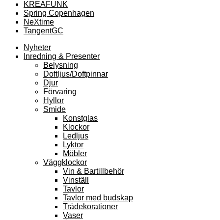
KREAFUNK
Spring Copenhagen
NeXtime
TangentGC
Nyheter
Inredning & Presenter
Belysning
Doftljus/Doftpinnar
Djur
Förvaring
Hyllor
Smide
Konstglas
Klockor
Ledljus
Lyktor
Möbler
Väggklockor
Vin & Bartillbehör
Vinställ
Tavlor
Tavlor med budskap
Trädekorationer
Vaser