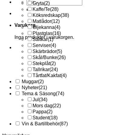
Sök
Gryta
(2)
efter:
Kaffe/Te
(28)
Köksredskap
(38)
Matlådor
(12)
Varukorg
Oljekanna
(4)
Plastglas
(16)
Inga produkter i varukorgen.
Saltkar
(1)
Serviser
(4)
Skärbrädor
(5)
Skål/Bunke
(26)
Stekplåt
(2)
Tallrikar
(24)
Tårtfat/Kakfat
(4)
Muggar
(2)
Nyheter
(21)
Tema & Säsong
(74)
Jul
(34)
Mors dag
(22)
Pappa
(2)
Student
(18)
Vin & Bartillbehör
(87)