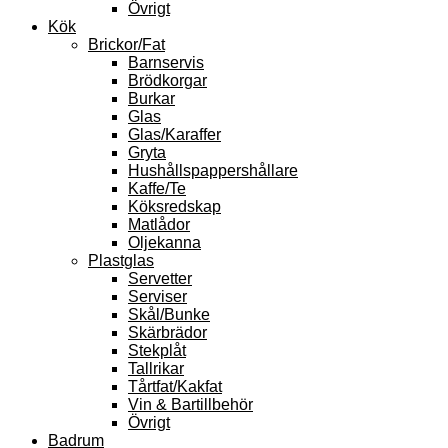
Övrigt
Kök
Brickor/Fat
Barnservis
Brödkorgar
Burkar
Glas
Glas/Karaffer
Gryta
Hushållspappershållare
Kaffe/Te
Köksredskap
Matlådor
Oljekanna
Plastglas
Servetter
Serviser
Skål/Bunke
Skärbrädor
Stekplåt
Tallrikar
Tårtfat/Kakfat
Vin & Bartillbehör
Övrigt
Badrum