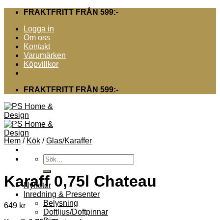
Skip
FRAKTFRITT FRÅN 599:-
to
Logga in
content
Om oss
Kontakt
Varumärken
Köpvillkor
FRAKTFRITT FRÅN 599:-
Hem
/
Kök
/
Glas/Karaffer
Sök
efter:
Karaff 0,75l Chateau
Nyheter
Inredning & Presenter
Belysning
649
kr
Doftljus/Doftpinnar