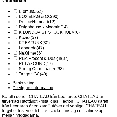
Varumärken
Blomus
(362)
BOXinBAG & CO
(90)
DeluxeHomeart
(12)
Dsignhouse x Moomin
(14)
K.LUNDQVIST STOCKHOLM
(6)
Koziol
(57)
KREAFUNK
(30)
Leonardo
(47)
NeXtime
(36)
RBA Present & Design
(37)
RELAXOUND
(17)
Spring Copenhagen
(68)
TangentGC
(40)
Beskrivning
Ytterligare information
Karaff i serien CHATEAU från Leonardo. CHATEAU är
tillverkad i stöttåligt kristallglas (Teqton). CHATEAU karaff
från Leonardo är en karaff utöver det vanliga. CHATEAU
förgyller festen och blir ett vackert inslag i ditt vitrinskåp
mellan middagarna.