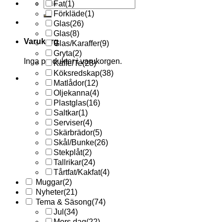
Sök
Fat
(1)
efter:
Förkläde
(1)
Glas
(26)
Glas
(8)
Varukorg
Glas/Karaffer
(9)
Gryta
(2)
Inga produkter i varukorgen.
Kaffe/Te
(28)
Köksredskap
(38)
Matlådor
(12)
Oljekanna
(4)
Plastglas
(16)
Saltkar
(1)
Serviser
(4)
Skärbrädor
(5)
Skål/Bunke
(26)
Stekplåt
(2)
Tallrikar
(24)
Tårtfat/Kakfat
(4)
Muggar
(2)
Nyheter
(21)
Tema & Säsong
(74)
Jul
(34)
Mors dag
(22)