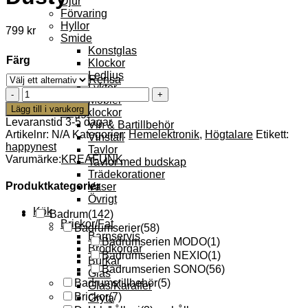
Djur
Förvaring
Hyllor
799
kr
Smide
Konstglas
Färg
Klockor
Ledljus
Rensa
Lyktor
Glowie
Möbler
Kids
Lägg till i varukorg
Väggklockor
Trådlös
Levaranstid 3-5 dagar
Vin & Bartillbehör
Högtalare
Artikelnr:
N/A
Kategorier:
Hemelektronik
,
Högtalare
Etikett:
Vinställ
och
happynest
Tavlor
LED-
Varumärke:
KREAFUNK
Tavlor med budskap
Lampa
Trädekorationer
Dusty
Produktkategorier
Vaser
mängd
Övrigt
Kök
Badrum
(142)
Brickor/Fat
Badrumserier
(58)
Barnservis
Badrumserien MODO
(1)
Brödkorgar
Badrumserien NEXIO
(1)
Burkar
Badrumserien SONO
(56)
Glas
Badrumstillbehör
(5)
Glas/Karaffer
Brickor
(7)
Gryta