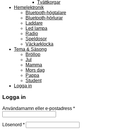
Tvättkorgar
Hemelektronik
Bluetooth-högtalare
Bluetooth-hörlurar
Laddare
Led lampa
Radio
Speldosor
Väckarklocka
Tema & Säsong
Bröllop
Jul
Mamma
Mors dag
Pappa
Student
Logga in
Logga in
Användarnamn eller e-postadress
*
Lösenord
*