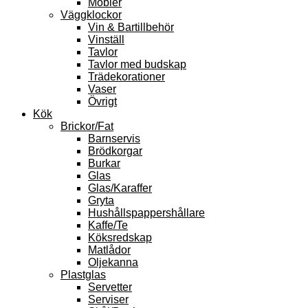
Möbler
Väggklockor
Vin & Bartillbehör
Vinställ
Tavlor
Tavlor med budskap
Trädekorationer
Vaser
Övrigt
Kök
Brickor/Fat
Barnservis
Brödkorgar
Burkar
Glas
Glas/Karaffer
Gryta
Hushållspappershållare
Kaffe/Te
Köksredskap
Matlådor
Oljekanna
Plastglas
Servetter
Serviser