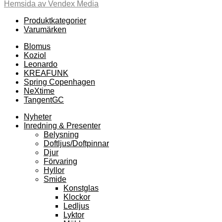
Hemsida av Vendex Media
Produktkategorier
Varumärken
Blomus
Koziol
Leonardo
KREAFUNK
Spring Copenhagen
NeXtime
TangentGC
Nyheter
Inredning & Presenter
Belysning
Doftljus/Doftpinnar
Djur
Förvaring
Hyllor
Smide
Konstglas
Klockor
Ledljus
Lyktor