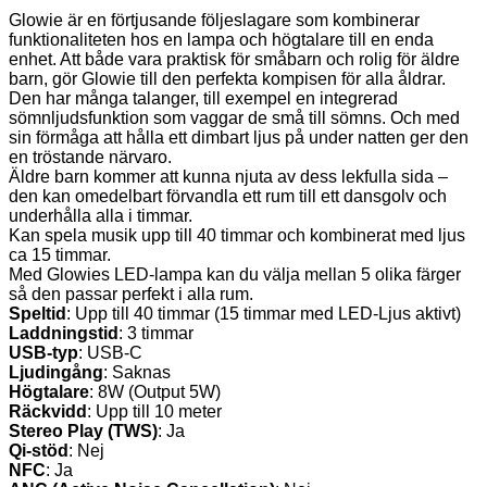
Glowie är en förtjusande följeslagare som kombinerar
funktionaliteten hos en lampa och högtalare till en enda
enhet. Att både vara praktisk för småbarn och rolig för äldre
barn, gör Glowie till den perfekta kompisen för alla åldrar.
Den har många talanger, till exempel en integrerad
sömnljudsfunktion som vaggar de små till sömns. Och med
sin förmåga att hålla ett dimbart ljus på under natten ger den
en tröstande närvaro.
Äldre barn kommer att kunna njuta av dess lekfulla sida –
den kan omedelbart förvandla ett rum till ett dansgolv och
underhålla alla i timmar.
Kan spela musik upp till 40 timmar och kombinerat med ljus
ca 15 timmar.
Med Glowies LED-lampa kan du välja mellan 5 olika färger
så den passar perfekt i alla rum.
Speltid
: Upp till 40 timmar (15 timmar med LED-Ljus aktivt)
Laddningstid
: 3 timmar
USB-typ
: USB-C
Ljudingång
: Saknas
Högtalare
: 8W (Output 5W)
Räckvidd
: Upp till 10 meter
Stereo Play (TWS)
: Ja
Qi-stöd
: Nej
NFC
: Ja