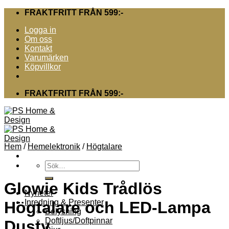
Skip
FRAKTFRITT FRÅN 599:-
to
Logga in
content
Om oss
Kontakt
Varumärken
Köpvillkor
FRAKTFRITT FRÅN 599:-
Hem
/
Hemelektronik
/
Högtalare
Sök
efter:
Glowie Kids Trådlös
Nyheter
Inredning & Presenter
Högtalare och LED-Lampa
Belysning
Doftljus/Doftpinnar
Dusty