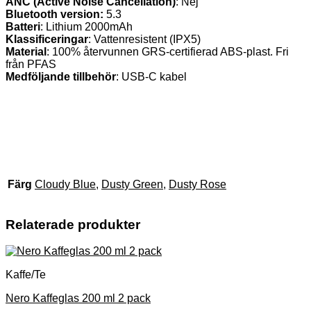
ANC (Active Noise Cancellation)
: Nej
Bluetooth version:
5.3
Batteri
: Lithium 2000mAh
Klassificeringar
: Vattenresistent (IPX5)
Material
: 100% återvunnen GRS-certifierad ABS-plast. Fri
från PFAS
Medföljande tillbehör
: USB-C kabel
Färg
Cloudy Blue
,
Dusty Green
,
Dusty Rose
Relaterade produkter
Kaffe/Te
Nero Kaffeglas 200 ml 2 pack