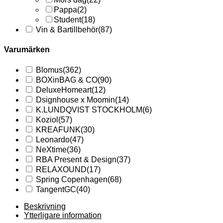
Pappa
(2)
Student
(18)
Vin & Bartillbehör
(87)
Varumärken
Blomus
(362)
BOXinBAG & CO
(90)
DeluxeHomeart
(12)
Dsignhouse x Moomin
(14)
K.LUNDQVIST STOCKHOLM
(6)
Koziol
(57)
KREAFUNK
(30)
Leonardo
(47)
NeXtime
(36)
RBA Present & Design
(37)
RELAXOUND
(17)
Spring Copenhagen
(68)
TangentGC
(40)
Beskrivning
Ytterligare information