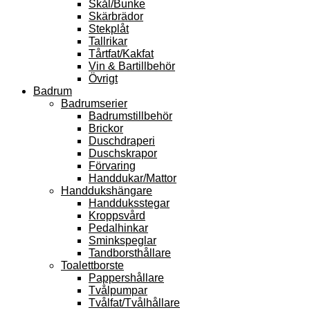
Skål/Bunke
Skärbrädor
Stekplåt
Tallrikar
Tårtfat/Kakfat
Vin & Bartillbehör
Övrigt
Badrum
Badrumserier
Badrumstillbehör
Brickor
Duschdraperi
Duschskrapor
Förvaring
Handdukar/Mattor
Handdukshängare
Handduksstegar
Kroppsvård
Pedalhinkar
Sminkspeglar
Tandborsthållare
Toalettborste
Pappershållare
Tvålpumpar
Tvålfat/Tvålhållare