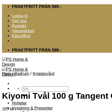
Skip
FRAKTFRITT FRÅN 599:-
to
Logga in
content
Om oss
Kontakt
Varumärken
Köpvillkor
FRAKTFRITT FRÅN 599:-
Hem
/
Badrum
/
Kroppsvård
Sök
efter:
Kiyomi Tvål 100 g Tangent
Nyheter
Inredning & Presenter
165
kr