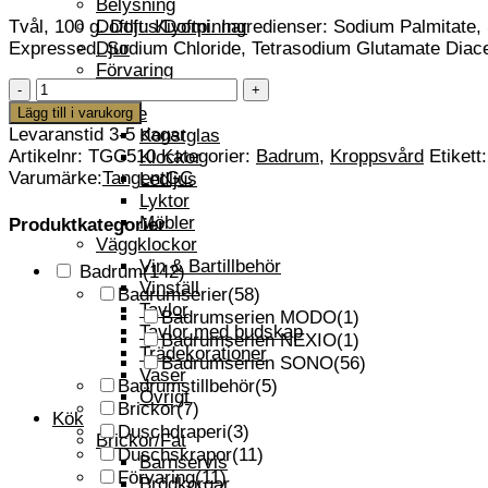
Belysning
Doftljus/Doftpinnar
Tvål, 100 g. Doft: Kiyomi. Ingredienser: Sodium Palmitate,
Djur
Expressed, Sodium Chloride, Tetrasodium Glutamate Diacet
Förvaring
Kiyomi
Hyllor
Tvål
Smide
Lägg till i varukorg
100
Levaranstid 3-5 dagar
Konstglas
g
Artikelnr:
TGC510
Kategorier:
Badrum
,
Kroppsvård
Etikett
Klockor
Tangent
Varumärke:
TangentGC
Ledljus
GC
Lyktor
mängd
Möbler
Produktkategorier
Väggklockor
Vin & Bartillbehör
Badrum
(142)
Vinställ
Badrumserier
(58)
Tavlor
Badrumserien MODO
(1)
Tavlor med budskap
Badrumserien NEXIO
(1)
Trädekorationer
Badrumserien SONO
(56)
Vaser
Badrumstillbehör
(5)
Övrigt
Brickor
(7)
Kök
Duschdraperi
(3)
Brickor/Fat
Duschskrapor
(11)
Barnservis
Förvaring
(11)
Brödkorgar