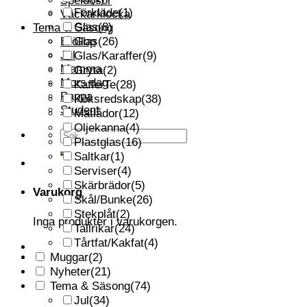
Speldosor
Förkläde
(1)
Väckarklocka
Glas
(8)
Tema & Säsong
Bröllop
Glas
(26)
Jul
Glas/Karaffer
(9)
Mamma
Gryta
(2)
Mors dag
Kaffe/Te
(28)
Pappa
Köksredskap
(38)
Student
Matlådor
(12)
Oljekanna
(4)
Sök
Plastglas
(16)
efter:
Saltkar
(1)
Serviser
(4)
Skärbrädor
(5)
Varukorg
Skål/Bunke
(26)
Stekplåt
(2)
Inga produkter i varukorgen.
Tallrikar
(24)
Tårtfat/Kakfat
(4)
Muggar
(2)
Nyheter
(21)
Tema & Säsong
(74)
Jul
(34)