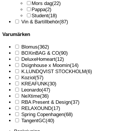
Mors dag
(22)
Pappa
(2)
Student
(18)
Vin & Bartillbehör
(87)
Varumärken
Blomus
(362)
BOXinBAG & CO
(90)
DeluxeHomeart
(12)
Dsignhouse x Moomin
(14)
K.LUNDQVIST STOCKHOLM
(6)
Koziol
(57)
KREAFUNK
(30)
Leonardo
(47)
NeXtime
(36)
RBA Present & Design
(37)
RELAXOUND
(17)
Spring Copenhagen
(68)
TangentGC
(40)