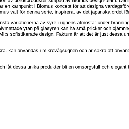
tion av bordsprodukter skapad av Blomus design-team. Denna
t är en kärnpunkt i Blomus koncept för att designa vardagsf
mus valt för denna serie, inspirerat av det japanska ordet fö
nsta variationerna av syre i ugnens atmosfär under bränning
n halvmattade ytan på glasyren kan ha små prickar och ojämnh
MI:s sofistikerade design. Faktum är att det är just dessa un
a, kan användas i mikrovågsugnen och är säkra att använda 
låt dessa unika produkter bli en omsorgsfull och elegant till