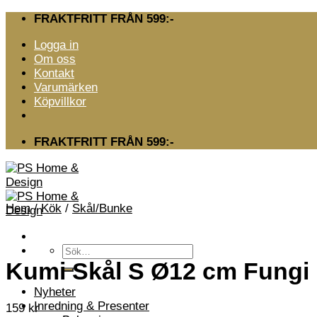
Skip
FRAKTFRITT FRÅN 599:-
to
Logga in
content
Om oss
Kontakt
Varumärken
Köpvillkor
FRAKTFRITT FRÅN 599:-
Hem
/
Kök
/
Skål/Bunke
Sök
efter:
Kumi Skål S Ø12 cm Fungi
Nyheter
Inredning & Presenter
159
kr