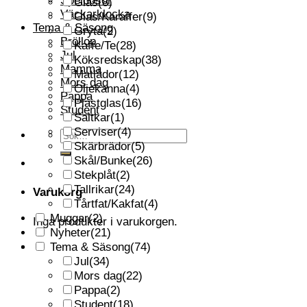
Speldosor
Glas
(8)
Väckarklocka
Glas/Karaffer
(9)
Tema & Säsong
Gryta
(2)
Bröllop
Kaffe/Te
(28)
Jul
Köksredskap
(38)
Mamma
Matlådor
(12)
Mors dag
Oljekanna
(4)
Pappa
Plastglas
(16)
Student
Saltkar
(1)
Serviser
(4)
Sök
Skärbrädor
(5)
efter:
Skål/Bunke
(26)
Stekplåt
(2)
Tallrikar
(24)
Varukorg
Tårtfat/Kakfat
(4)
Muggar
(2)
Inga produkter i varukorgen.
Nyheter
(21)
Tema & Säsong
(74)
Jul
(34)
Mors dag
(22)
Pappa
(2)
Student
(18)