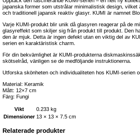
Upptäck den fascinerande KUMI-serien – en helt ny kollek
japanska former som utstrålar minimalistisk design, vilke
och traditionell japansk reaktiv glasyr. KUMI är namnet Blo
Varje KUMI-produkt blir unik då glasyren reagerar på de mi
glasyreffekt som skiljer sig från produkt till produkt. De
den är mjuk. Detta är ingen defekt utan en viktig del av KU
serien en karaktäristisk charm.
För din bekvämlighet är KUMI-produkterna diskmaskinssäkr
skötselråd, vänligen se de medföljande instruktionerna.
Utforska skönheten och individualiteten hos KUMI-serien och 
Material: Keramik
Mått: 12×7 cm
Färg: Fungi
Vikt
0.233 kg
Dimensioner
13 × 13 × 7.5 cm
Relaterade produkter