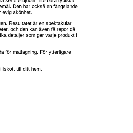
 serie erbjuder inte bara typiska
öremål. Den har också en fängslande
r evig skönhet.
en. Resultatet är en spektakulär
eter, och den kan även få repor då
ika detaljer som ger varje produkt i
för matlagning. För ytterligare
skott till ditt hem.