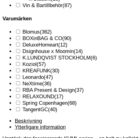
Vin & Bartillbehör
(87)
Varumärken
Blomus
(362)
BOXinBAG & CO
(90)
DeluxeHomeart
(12)
Dsignhouse x Moomin
(14)
K.LUNDQVIST STOCKHOLM
(6)
Koziol
(57)
KREAFUNK
(30)
Leonardo
(47)
NeXtime
(36)
RBA Present & Design
(37)
RELAXOUND
(17)
Spring Copenhagen
(68)
TangentGC
(40)
Beskrivning
Ytterligare information