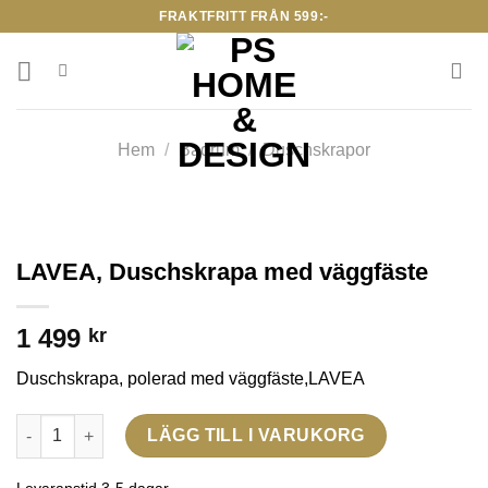
Skip
FRAKTFRITT FRÅN 599:-
to
content
Hem
/
Badrum
/
Duschskrapor
LAVEA, Duschskrapa med väggfäste
1 499
kr
Duschskrapa, polerad med väggfäste,LAVEA
LAVEA, Duschskrapa med väggfäste mängd
LÄGG TILL I VARUKORG
Levaranstid 3-5 dagar