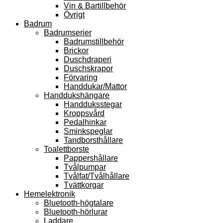
Vin & Bartillbehör
Övrigt
Badrum
Badrumserier
Badrumstillbehör
Brickor
Duschdraperi
Duschskrapor
Förvaring
Handdukar/Mattor
Handdukshängare
Handduksstegar
Kroppsvård
Pedalhinkar
Sminkspeglar
Tandborsthållare
Toalettborste
Pappershållare
Tvålpumpar
Tvålfat/Tvålhållare
Tvättkorgar
Hemelektronik
Bluetooth-högtalare
Bluetooth-hörlurar
Laddare