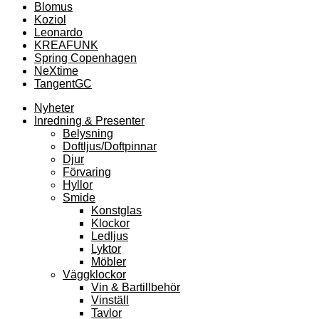
Blomus
Koziol
Leonardo
KREAFUNK
Spring Copenhagen
NeXtime
TangentGC
Nyheter
Inredning & Presenter
Belysning
Doftljus/Doftpinnar
Djur
Förvaring
Hyllor
Smide
Konstglas
Klockor
Ledljus
Lyktor
Möbler
Väggklockor
Vin & Bartillbehör
Vinställ
Tavlor