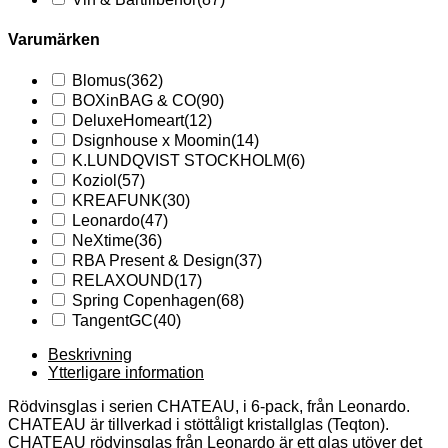
Varumärken
Blomus
(362)
BOXinBAG & CO
(90)
DeluxeHomeart
(12)
Dsignhouse x Moomin
(14)
K.LUNDQVIST STOCKHOLM
(6)
Koziol
(57)
KREAFUNK
(30)
Leonardo
(47)
NeXtime
(36)
RBA Present & Design
(37)
RELAXOUND
(17)
Spring Copenhagen
(68)
TangentGC
(40)
Beskrivning
Ytterligare information
Rödvinsglas i serien CHATEAU, i 6-pack, från Leonardo.
CHATEAU är tillverkad i stöttåligt kristallglas (Teqton).
CHATEAU rödvinsglas från Leonardo är ett glas utöver det