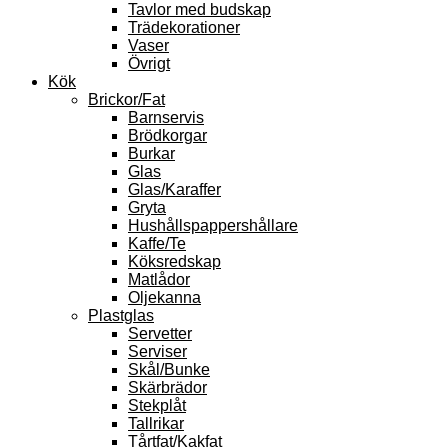
Tavlor med budskap
Trädekorationer
Vaser
Övrigt
Kök
Brickor/Fat
Barnservis
Brödkorgar
Burkar
Glas
Glas/Karaffer
Gryta
Hushållspappershållare
Kaffe/Te
Köksredskap
Matlådor
Oljekanna
Plastglas
Servetter
Serviser
Skål/Bunke
Skärbrädor
Stekplåt
Tallrikar
Tårtfat/Kakfat