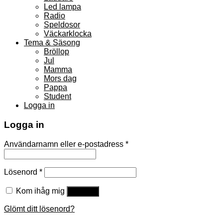
Led lampa
Radio
Speldosor
Väckarklocka
Tema & Säsong
Bröllop
Jul
Mamma
Mors dag
Pappa
Student
Logga in
Logga in
Användarnamn eller e-postadress
*
Lösenord
*
Kom ihåg mig
Logga in
Glömt ditt lösenord?