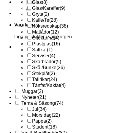
Sök
Glas
(8)
efter:
Glas/Karaffer
(9)
Gryta
(2)
Kaffe/Te
(28)
Varukorg
Köksredskap
(38)
Matlådor
(12)
Inga produkter i varukorgen.
Oljekanna
(4)
Plastglas
(16)
Saltkar
(1)
Serviser
(4)
Skärbrädor
(5)
Skål/Bunke
(26)
Stekplåt
(2)
Tallrikar
(24)
Tårtfat/Kakfat
(4)
Muggar
(2)
Nyheter
(21)
Tema & Säsong
(74)
Jul
(34)
Mors dag
(22)
Pappa
(2)
Student
(18)
Vin & Bartillbehör
(87)