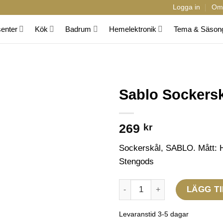
Logga in
Om
senter
Kök
Badrum
Hemelektronik
Tema & Säson
Sablo Sockers
269
kr
Sockerskål, SABLO. Mått: H
Stengods
Sablo Sockerskål Ø8,5 cm Cl
LÄGG TI
Levaranstid 3-5 dagar