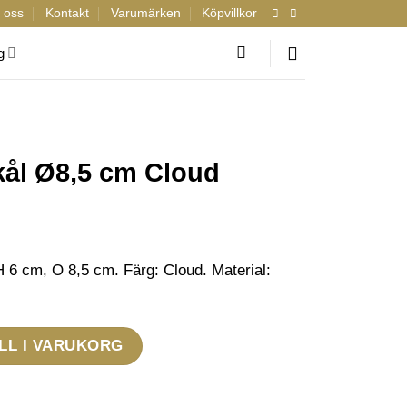
 oss
Kontakt
Varumärken
Köpvillkor
g
kål Ø8,5 cm Cloud
 6 cm, O 8,5 cm. Färg: Cloud. Material:
oud mängd
LL I VARUKORG