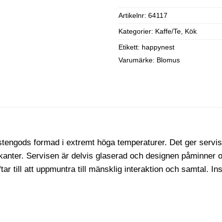
Artikelnr:
64117
Kategorier:
Kaffe/Te
,
Kök
Etikett:
happynest
Varumärke:
Blomus
stengods formad i extremt höga temperaturer. Det ger servise
anter. Servisen är delvis glaserad och designen påminner o
r till att uppmuntra till mänsklig interaktion och samtal. In