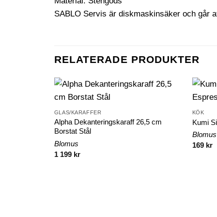
Material: Stengods
SABLO Servis är diskmaskinsäker och går a
RELATERADE PRODUKTER
GLAS/KARAFFER
KÖK
Alpha Dekanteringskaraff 26,5 cm
Kumi Si
Borstat Stål
Blomus
Blomus
169
kr
1 199
kr