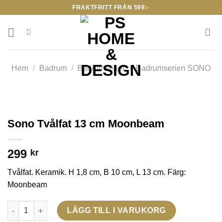
Skip
FRAKTFRITT FRÅN 599:-
to
content
Hem
/
Badrum
/
Badrumserier
/
Badrumserien SONO
Sono Tvålfat 13 cm Moonbeam
299
kr
Tvålfat. Keramik. H 1,8 cm, B 10 cm, L 13 cm. Färg:
Moonbeam
Sono Tvålfat 13 cm Moonbeam mängd
LÄGG TILL I VARUKORG