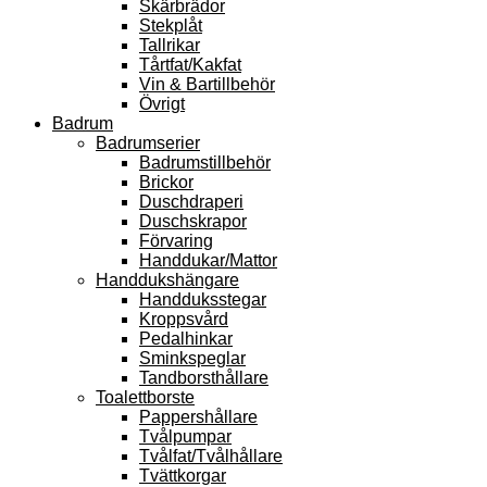
Skärbrädor
Stekplåt
Tallrikar
Tårtfat/Kakfat
Vin & Bartillbehör
Övrigt
Badrum
Badrumserier
Badrumstillbehör
Brickor
Duschdraperi
Duschskrapor
Förvaring
Handdukar/Mattor
Handdukshängare
Handduksstegar
Kroppsvård
Pedalhinkar
Sminkspeglar
Tandborsthållare
Toalettborste
Pappershållare
Tvålpumpar
Tvålfat/Tvålhållare
Tvättkorgar