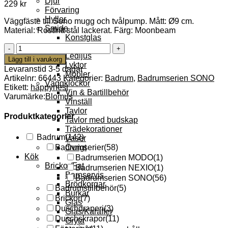
Djur
229
kr
Förvaring
Hyllor
Väggfäste till Sono mugg och tvålpump. Mått: Ø9 cm.
Smide
Material: Rostfritt stål lackerat. Färg: Moonbeam
Konstglas
Klockor
Sono
Ledljus
Väggfäste
Lägg till i varukorg
Lyktor
Ø9
Levaranstid 3-5 dagar
Möbler
cm
Artikelnr:
66443
Kategorier:
Badrum
,
Badrumserien SONO
Väggklockor
Moonbeam
Etikett:
happynest
Vin & Bartillbehör
mängd
Varumärke:
Blomus
Vinställ
Tavlor
Produktkategorier
Tavlor med budskap
Trädekorationer
Badrum
(142)
Vaser
Övrigt
Badrumserier
(58)
Kök
Badrumserien MODO
(1)
Brickor/Fat
Badrumserien NEXIO
(1)
Barnservis
Badrumserien SONO
(56)
Brödkorgar
Badrumstillbehör
(5)
Burkar
Brickor
(7)
Glas
Duschdraperi
(3)
Glas/Karaffer
Duschskrapor
(11)
Gryta