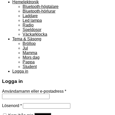
Hemelektronik
Bluetooth-högtalare
Bluetooth-hörlurar
Laddare
Led lampa
Radio
Speldosor
Väckarklocka
Tema & Säsong
Bröllop
Jul
Mamma
Mors dag
Pappa
Student
Logga in
Logga in
Användarnamn eller e-postadress
*
Lösenord
*