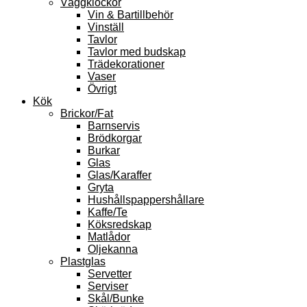
Väggklockor
Vin & Bartillbehör
Vinställ
Tavlor
Tavlor med budskap
Trädekorationer
Vaser
Övrigt
Kök
Brickor/Fat
Barnservis
Brödkorgar
Burkar
Glas
Glas/Karaffer
Gryta
Hushållspappershållare
Kaffe/Te
Köksredskap
Matlådor
Oljekanna
Plastglas
Servetter
Serviser
Skål/Bunke