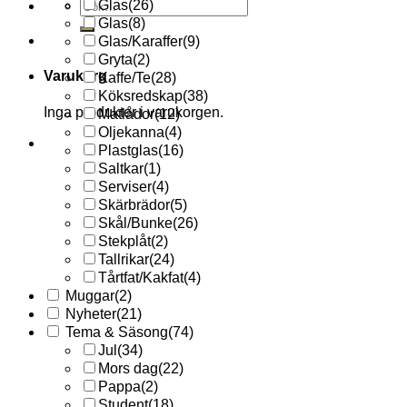
Sök
Glas
(26)
efter:
Glas
(8)
Glas/Karaffer
(9)
Gryta
(2)
Varukorg
Kaffe/Te
(28)
Köksredskap
(38)
Inga produkter i varukorgen.
Matlådor
(12)
Oljekanna
(4)
Plastglas
(16)
Saltkar
(1)
Serviser
(4)
Skärbrädor
(5)
Skål/Bunke
(26)
Stekplåt
(2)
Tallrikar
(24)
Tårtfat/Kakfat
(4)
Muggar
(2)
Nyheter
(21)
Tema & Säsong
(74)
Jul
(34)
Mors dag
(22)
Pappa
(2)
Student
(18)