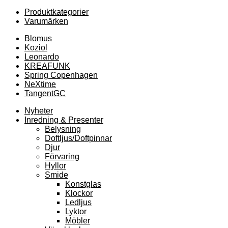
Produktkategorier
Varumärken
Blomus
Koziol
Leonardo
KREAFUNK
Spring Copenhagen
NeXtime
TangentGC
Nyheter
Inredning & Presenter
Belysning
Doftljus/Doftpinnar
Djur
Förvaring
Hyllor
Smide
Konstglas
Klockor
Ledljus
Lyktor
Möbler