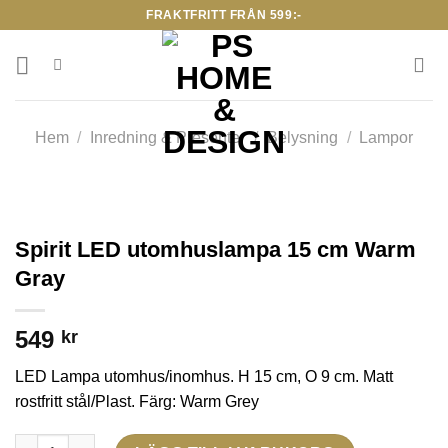
Skip
FRAKTFRITT FRÅN 599:-
to
content
Hem
/
Inredning & Presenter
/
Belysning
/
Lampor
Spirit LED utomhuslampa 15 cm Warm
Gray
549
kr
LED Lampa utomhus/inomhus. H 15 cm, O 9 cm. Matt
rostfritt stål/Plast. Färg: Warm Grey
Spirit LED utomhuslampa 15 cm Warm Gray mängd