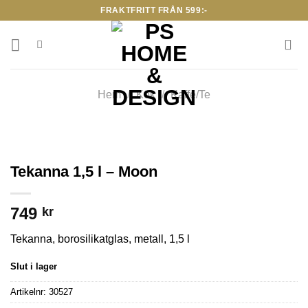
Skip
FRAKTFRITT FRÅN 599:-
to
content
Hem
/
Kök
/
Kaffe/Te
Tekanna 1,5 l – Moon
749
kr
Tekanna, borosilikatglas, metall, 1,5 l
Slut i lager
Artikelnr:
30527