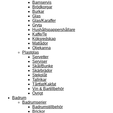
Barnservis
Brödkorgar
Burkar
Glas
Glas/Karaffer
Gryta
Hushållspappershållare
Kaffe/Te
Köksredskap
Matlådor
Oljekanna
Plastglas
Servetter
Serviser
Skål/Bunke
Skärbrädor
Stekplåt
Tallrikar
Tårtfat/Kakfat
Vin & Bartillbehör
Övrigt
Badrum
Badrumserier
Badrumstillbehör
Brickor