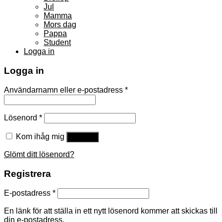
Jul
Mamma
Mors dag
Pappa
Student
Logga in
Logga in
Användarnamn eller e-postadress
*
Lösenord
*
Kom ihåg mig
Logga in
Glömt ditt lösenord?
Registrera
E-postadress
*
En länk för att ställa in ett nytt lösenord kommer att skickas till
din e-postadress.