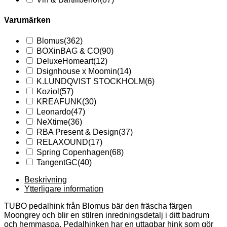
Varumärken
Blomus
(362)
BOXinBAG & CO
(90)
DeluxeHomeart
(12)
Dsignhouse x Moomin
(14)
K.LUNDQVIST STOCKHOLM
(6)
Koziol
(57)
KREAFUNK
(30)
Leonardo
(47)
NeXtime
(36)
RBA Present & Design
(37)
RELAXOUND
(17)
Spring Copenhagen
(68)
TangentGC
(40)
Beskrivning
Ytterligare information
TUBO pedalhink från Blomus bär den fräscha färgen
Moongrey och blir en stilren inredningsdetalj i ditt badrum
och hemmaspa. Pedalhinken har en uttagbar hink som gör