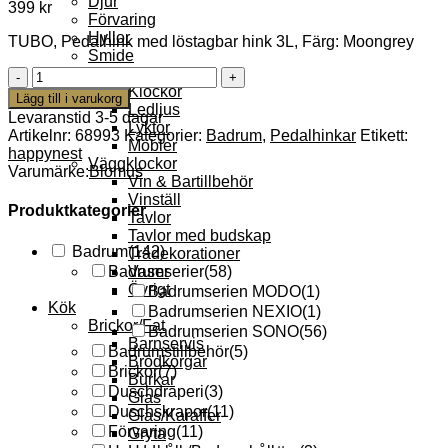
Djur
399
kr
Förvaring
Hyllor
TUBO, Pedalhink med löstagbar hink 3L, Färg: Moongrey
Smide
Konstglas
Tubo
Klockor
Pedalhink
Lägg till i varukorg
Ledljus
3L
Levaranstid 3-5 dagar
Lyktor
Moon
Artikelnr:
68993
Kategorier:
Badrum
,
Pedalhinkar
Etikett:
Möbler
Gray
happynest
Väggklockor
mängd
Varumärke:
Blomus
Vin & Bartillbehör
Vinställ
Produktkategorier
Tavlor
Tavlor med budskap
Badrum
(142)
Trädekorationer
Vaser
Badrumserier
(58)
Övrigt
Badrumserien MODO
(1)
Kök
Badrumserien NEXIO
(1)
Brickor/Fat
Badrumserien SONO
(56)
Barnservis
Badrumstillbehör
(5)
Brödkorgar
Brickor
(7)
Burkar
Duschdraperi
(3)
Glas
Duschskrapor
(11)
Glas/Karaffer
Förvaring
(11)
Gryta