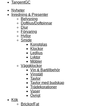
TangentGC
Nyheter
Inredning & Presenter
Belysning
Doftljus/Doftpinnar
Djur
Förvaring
Hyllor
Smide
Konstglas
Klockor
Ledljus
Lyktor
Möbler
Väggklockor
Vin & Bartillbehör
Vinställ
Tavlor
Tavlor med budskap
Trädekorationer
Vaser
Övrigt
Kök
Brickor/Fat