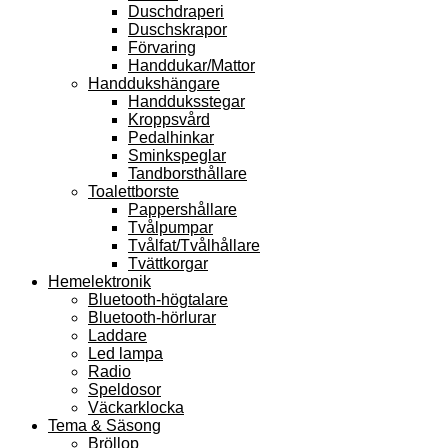
Duschdraperi
Duschskrapor
Förvaring
Handdukar/Mattor
Handdukshängare
Handduksstegar
Kroppsvård
Pedalhinkar
Sminkspeglar
Tandborsthållare
Toalettborste
Pappershållare
Tvålpumpar
Tvålfat/Tvålhållare
Tvättkorgar
Hemelektronik
Bluetooth-högtalare
Bluetooth-hörlurar
Laddare
Led lampa
Radio
Speldosor
Väckarklocka
Tema & Säsong
Bröllop