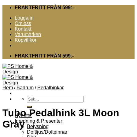
Skip
FRAKTFRITT FRÅN 599:-
to
Logga in
content
Om oss
Kontakt
Varumärken
Köpvillkor
FRAKTFRITT FRÅN 599:-
Hem
/
Badrum
/
Pedalhinkar
Sök
efter:
Tubo Pedalhink 3L Moon
Nyheter
Inredning & Presenter
Gray
Belysning
Doftljus/Doftpinnar