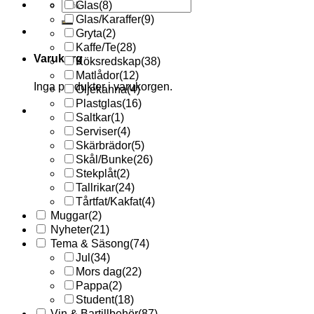
Sök
Glas
(8)
efter:
Glas/Karaffer
(9)
Gryta
(2)
Kaffe/Te
(28)
Varukorg
Köksredskap
(38)
Matlådor
(12)
Inga produkter i varukorgen.
Oljekanna
(4)
Plastglas
(16)
Saltkar
(1)
Serviser
(4)
Skärbrädor
(5)
Skål/Bunke
(26)
Stekplåt
(2)
Tallrikar
(24)
Tårtfat/Kakfat
(4)
Muggar
(2)
Nyheter
(21)
Tema & Säsong
(74)
Jul
(34)
Mors dag
(22)
Pappa
(2)
Student
(18)
Vin & Bartillbehör
(87)