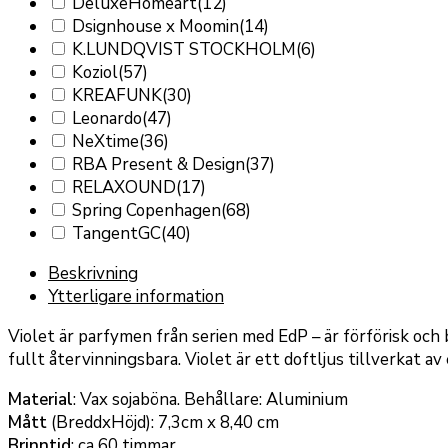
DeluxeHomeart
(12)
Dsignhouse x Moomin
(14)
K.LUNDQVIST STOCKHOLM
(6)
Koziol
(57)
KREAFUNK
(30)
Leonardo
(47)
NeXtime
(36)
RBA Present & Design
(37)
RELAXOUND
(17)
Spring Copenhagen
(68)
TangentGC
(40)
Beskrivning
Ytterligare information
Violet är parfymen från serien med EdP – är förförisk och 
fullt återvinningsbara. Violet är ett doftljus tillverkat av
Material
: Vax sojaböna. Behållare: Aluminium
Mått
(BreddxHöjd): 7,3cm x 8,40 cm
Brinntid
: ca 60 timmar