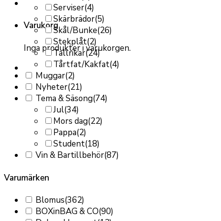
Serviser
(4)
Skärbrädor
(5)
Varukorg
Skål/Bunke
(26)
Stekplåt
(2)
Inga produkter i varukorgen.
Tallrikar
(24)
Tårtfat/Kakfat
(4)
Muggar
(2)
Nyheter
(21)
Tema & Säsong
(74)
Jul
(34)
Mors dag
(22)
Pappa
(2)
Student
(18)
Vin & Bartillbehör
(87)
Varumärken
Blomus
(362)
BOXinBAG & CO
(90)