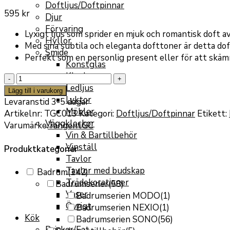
Doftljus/Doftpinnar
595
kr
Djur
Förvaring
Lyxigt ljus som sprider en mjuk och romantisk doft a
Hyllor
Med sina subtila och eleganta dofttoner är detta doft
Smide
Perfekt som en personlig present eller för att skämm
Konstglas
Klockor
Violet
Ledljus
Bougie
Lägg till i varukorg
Lyktor
Parfumée
Levaranstid 3-5 dagar
Möbler
Doftljus
Artikelnr:
TGC013
Kategori:
Doftljus/Doftpinnar
Etikett:
Väggklockor
mängd
Varumärke:
TangentGC
Vin & Bartillbehör
Vinställ
Produktkategorier
Tavlor
Tavlor med budskap
Badrum
(142)
Trädekorationer
Badrumserier
(58)
Vaser
Badrumserien MODO
(1)
Övrigt
Badrumserien NEXIO
(1)
Kök
Badrumserien SONO
(56)
Brickor/Fat