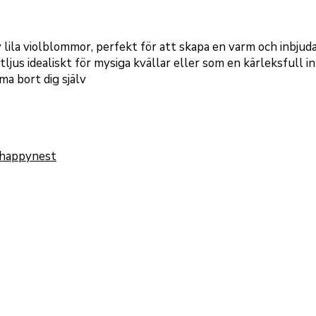
v lila violblommor, perfekt för att skapa en varm och inbju
ljus idealiskt för mysiga kvällar eller som en kärleksfull i
a bort dig själv
happynest