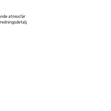
dande atmosfär
nredningsdetalj