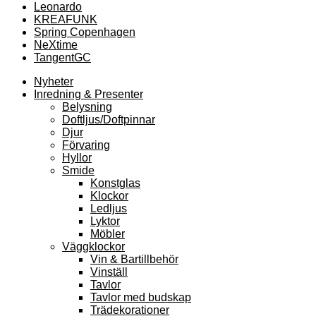
Leonardo
KREAFUNK
Spring Copenhagen
NeXtime
TangentGC
Nyheter
Inredning & Presenter
Belysning
Doftljus/Doftpinnar
Djur
Förvaring
Hyllor
Smide
Konstglas
Klockor
Ledljus
Lyktor
Möbler
Väggklockor
Vin & Bartillbehör
Vinställ
Tavlor
Tavlor med budskap
Trädekorationer