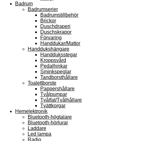
Badrum
Badrumserier
Badrumstillbehör
Brickor
Duschdraperi
Duschskrapor
Förvaring
Handdukar/Mattor
Handdukshängare
Handduksstegar
Kroppsvård
Pedalhinkar
Sminkspeglar
Tandborsthållare
Toalettborste
Pappershållare
Tvålpumpar
Tvålfat/Tvålhållare
Tvättkorgar
Hemelektronik
Bluetooth-högtalare
Bluetooth-hörlurar
Laddare
Led lampa
Radio