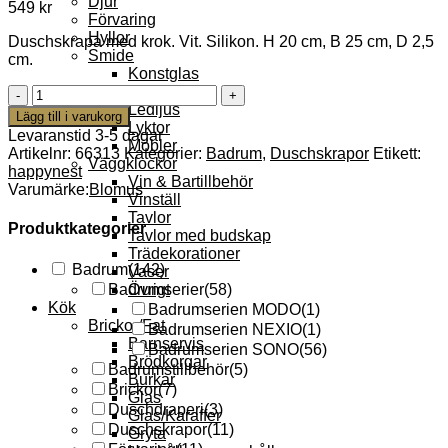
Djur
549
kr
Förvaring
Hyllor
Duschskrapa med krok. Vit. Silikon. H 20 cm, B 25 cm, D 2,5
Smide
cm.
Konstglas
Klockor
VIPO
Ledljus
Duschskrapa
Lägg till i varukorg
Lyktor
med
Levaranstid 3-5 dagar
Möbler
krok
Artikelnr:
66313
Kategorier:
Badrum
,
Duschskrapor
Etikett:
Väggklockor
Vit
happynest
Vin & Bartillbehör
mängd
Varumärke:
Blomus
Vinställ
Tavlor
Produktkategorier
Tavlor med budskap
Trädekorationer
Badrum
(142)
Vaser
Övrigt
Badrumserier
(58)
Kök
Badrumserien MODO
(1)
Brickor/Fat
Badrumserien NEXIO
(1)
Barnservis
Badrumserien SONO
(56)
Brödkorgar
Badrumstillbehör
(5)
Burkar
Brickor
(7)
Glas
Duschdraperi
(3)
Glas/Karaffer
Duschskrapor
(11)
Gryta