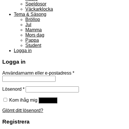
Speldosor
Väckarklocka
Tema & Säsong
Bröllop
Jul
Mamma
Mors dag
Pappa
Student
Logga in
Logga in
Användarnamn eller e-postadress
*
Lösenord
*
Kom ihåg mig
Logga in
Glömt ditt lösenord?
Registrera