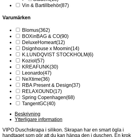
Vin & Bartillbehör
(87)
Varumärken
Blomus
(362)
BOXinBAG & CO
(90)
DeluxeHomeart
(12)
Dsignhouse x Moomin
(14)
K.LUNDQVIST STOCKHOLM
(6)
Koziol
(57)
KREAFUNK
(30)
Leonardo
(47)
NeXtime
(36)
RBA Present & Design
(37)
RELAXOUND
(17)
Spring Copenhagen
(68)
TangentGC
(40)
Beskrivning
Ytterligare information
VIPO Duschskrapa i silikon. Skrapan har en smart ögla i
handtaget som gör att du kan hänga den i duschen. En krok