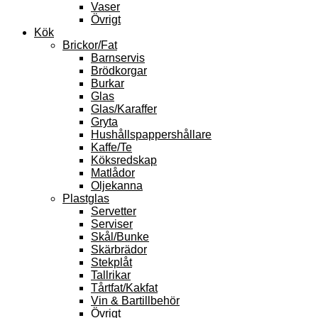
Vaser
Övrigt
Kök
Brickor/Fat
Barnservis
Brödkorgar
Burkar
Glas
Glas/Karaffer
Gryta
Hushållspappershållare
Kaffe/Te
Köksredskap
Matlådor
Oljekanna
Plastglas
Servetter
Serviser
Skål/Bunke
Skärbrädor
Stekplåt
Tallrikar
Tårtfat/Kakfat
Vin & Bartillbehör
Övrigt