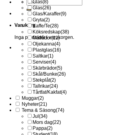
Sök
Glas
(8)
efter:
Glas
(26)
Glas/Karaffer
(9)
Gryta
(2)
Varukorg
Kaffe/Te
(28)
Köksredskap
(38)
Inga produkter i varukorgen.
Matlådor
(12)
Oljekanna
(4)
Plastglas
(16)
Saltkar
(1)
Serviser
(4)
Skärbrädor
(5)
Skål/Bunke
(26)
Stekplåt
(2)
Tallrikar
(24)
Tårtfat/Kakfat
(4)
Muggar
(2)
Nyheter
(21)
Tema & Säsong
(74)
Jul
(34)
Mors dag
(22)
Pappa
(2)
Student
(18)