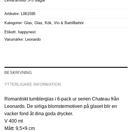
Artikelnr:
L061595
Kategorier:
Glas
,
Glas
,
Kök
,
Vin & Bartillbehör
Etikett:
happynest
Varumärke:
Leonardo
BESKRIVNING
YTTERLIGARE INFORMATION
Romantiskt tumblerglas i 6-pack ur serien Chateau från
Leonardo. De sirliga blomstermotiven på glaset blir en
vacker fond åt dina goda drycker.
V 400 ml
Mått: 9,5×9 cm