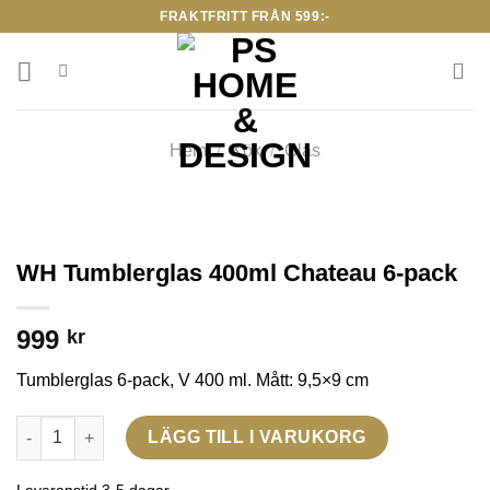
Skip
FRAKTFRITT FRÅN 599:-
to
content
Hem
/
Kök
/
Glas
WH Tumblerglas 400ml Chateau 6-pack
999
kr
Tumblerglas 6-pack, V 400 ml. Mått: 9,5×9 cm
WH Tumblerglas 400ml Chateau 6-pack mängd
LÄGG TILL I VARUKORG
Levaranstid 3-5 dagar