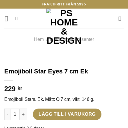
Skip
FRAKTFRITT FRÅN 599:-
to
content
Hem
/
Inredning & Presenter
Emojiboll Star Eyes 7 cm Ek
229
kr
Emojiboll Stars. Ek. Mått: O 7 cm, vikt: 146 g.
Emojiboll Star Eyes 7 cm Ek mängd
LÄGG TILL I VARUKORG
Levaranstid 3-5 dagar