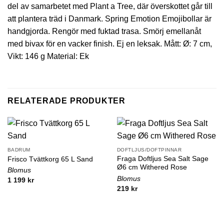
del av samarbetet med Plant a Tree, där överskottet går till
att plantera träd i Danmark. Spring Emotion Emojibollar är
handgjorda. Rengör med fuktad trasa. Smörj emellanåt
med bivax för en vacker finish. Ej en leksak. Mått: Ø: 7 cm,
Vikt: 146 g Material: Ek
RELATERADE PRODUKTER
BADRUM
DOFTLJUS/DOFTPINNAR
Fraga Doftljus Sea Salt Sage
Frisco Tvättkorg 65 L Sand
Ø6 cm Withered Rose
Blomus
Blomus
1 199
kr
219
kr