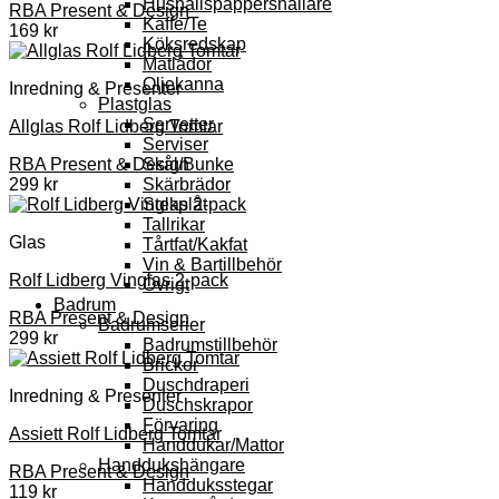
Hushållspappershållare
RBA Present & Design
Kaffe/Te
169
kr
Köksredskap
Matlådor
Oljekanna
Inredning & Presenter
Plastglas
Servetter
Allglas Rolf Lidberg Tomtar
Serviser
Skål/Bunke
RBA Present & Design
Skärbrädor
299
kr
Stekplåt
Tallrikar
Glas
Tårtfat/Kakfat
Vin & Bartillbehör
Rolf Lidberg Vinglas 2-pack
Övrigt
Badrum
RBA Present & Design
Badrumserier
299
kr
Badrumstillbehör
Brickor
Duschdraperi
Inredning & Presenter
Duschskrapor
Förvaring
Assiett Rolf Lidberg Tomtar
Handdukar/Mattor
Handdukshängare
RBA Present & Design
Handduksstegar
119
kr