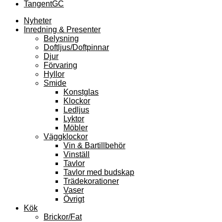
TangentGC
Nyheter
Inredning & Presenter
Belysning
Doftljus/Doftpinnar
Djur
Förvaring
Hyllor
Smide
Konstglas
Klockor
Ledljus
Lyktor
Möbler
Väggklockor
Vin & Bartillbehör
Vinställ
Tavlor
Tavlor med budskap
Trädekorationer
Vaser
Övrigt
Kök
Brickor/Fat