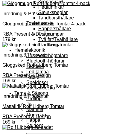
Kroppsvård
Pedalhinkar
Sminkspeglar
Inredning & Presenter
Tandborsthållare
Toalettborste
Glöggmugg Rolf Lidberg Tomtar 4-pack
Pappershållare
Tvålpumpar
RBA Present & Design
Tvålfat/Tvålhållare
179
kr
Tvättkorgar
Hemelektronik
Inredning & Presenter
Bluetooth-högtalare
Bluetooth-hörlurar
Glöggsked Rolf Lidberg Tomtar
Laddare
Led lampa
RBA Present & Design
Radio
169
kr
Speldosor
Väckarklocka
Tema & Säsong
Inredning & Presenter
Bröllop
Jul
Mattallrik Rolf Lidberg Tomtar
Mamma
Mors dag
RBA Present & Design
Pappa
169
kr
Student