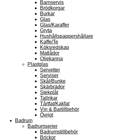
Barnservis
Brödkorgar
Burkar
Glas
Glas/Karaffer
Gryta
Hushållspappershållare
Kaffe/Te
Köksredskap
Matlådor
Oljekanna
Plastglas
Servetter
Serviser
Skål/Bunke
Skärbrädor
Stekplåt
Tallrikar
Tårtfat/Kakfat
Vin & Bartillbehör
Övrigt
Badrum
Badrumserier
Badrumstillbehör
Brickor