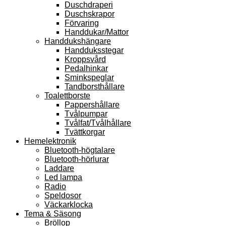
Duschdraperi
Duschskrapor
Förvaring
Handdukar/Mattor
Handdukshängare
Handduksstegar
Kroppsvård
Pedalhinkar
Sminkspeglar
Tandborsthållare
Toalettborste
Pappershållare
Tvålpumpar
Tvålfat/Tvålhållare
Tvättkorgar
Hemelektronik
Bluetooth-högtalare
Bluetooth-hörlurar
Laddare
Led lampa
Radio
Speldosor
Väckarklocka
Tema & Säsong
Bröllop