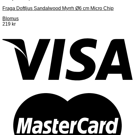
Fraga Doftljus Sandalwood Myrrh Ø6 cm Micro Chip
Blomus
219
kr