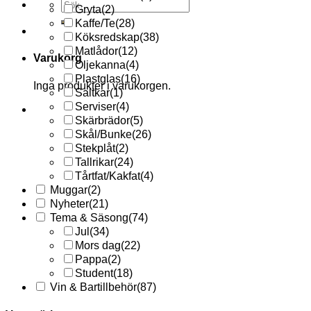
Sök
Gryta
(2)
efter:
Kaffe/Te
(28)
Köksredskap
(38)
Matlådor
(12)
Varukorg
Oljekanna
(4)
Plastglas
(16)
Inga produkter i varukorgen.
Saltkar
(1)
Serviser
(4)
Skärbrädor
(5)
Skål/Bunke
(26)
Stekplåt
(2)
Tallrikar
(24)
Tårtfat/Kakfat
(4)
Muggar
(2)
Nyheter
(21)
Tema & Säsong
(74)
Jul
(34)
Mors dag
(22)
Pappa
(2)
Student
(18)
Vin & Bartillbehör
(87)