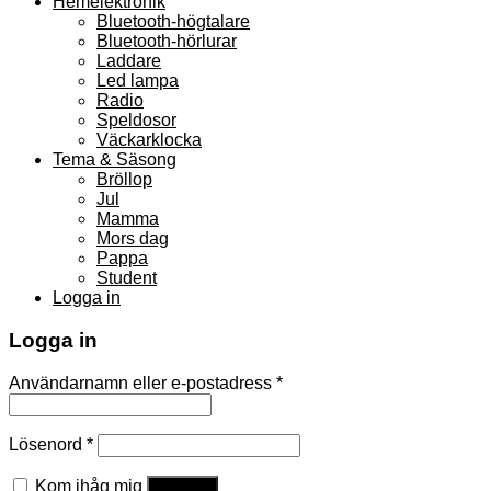
Hemelektronik
Bluetooth-högtalare
Bluetooth-hörlurar
Laddare
Led lampa
Radio
Speldosor
Väckarklocka
Tema & Säsong
Bröllop
Jul
Mamma
Mors dag
Pappa
Student
Logga in
Logga in
Användarnamn eller e-postadress
*
Lösenord
*
Kom ihåg mig
Logga in