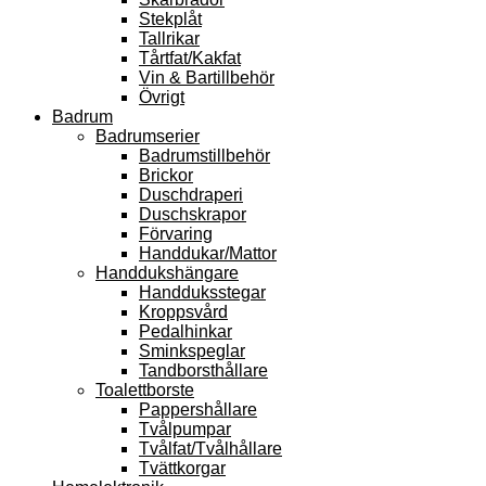
Stekplåt
Tallrikar
Tårtfat/Kakfat
Vin & Bartillbehör
Övrigt
Badrum
Badrumserier
Badrumstillbehör
Brickor
Duschdraperi
Duschskrapor
Förvaring
Handdukar/Mattor
Handdukshängare
Handduksstegar
Kroppsvård
Pedalhinkar
Sminkspeglar
Tandborsthållare
Toalettborste
Pappershållare
Tvålpumpar
Tvålfat/Tvålhållare
Tvättkorgar