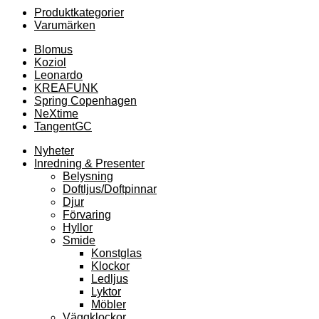
Produktkategorier
Varumärken
Blomus
Koziol
Leonardo
KREAFUNK
Spring Copenhagen
NeXtime
TangentGC
Nyheter
Inredning & Presenter
Belysning
Doftljus/Doftpinnar
Djur
Förvaring
Hyllor
Smide
Konstglas
Klockor
Ledljus
Lyktor
Möbler
Väggklockor