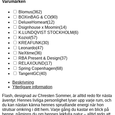
Varumärken
Blomus
(362)
BOXinBAG & CO
(90)
DeluxeHomeart
(12)
Dsignhouse x Moomin
(14)
K.LUNDQVIST STOCKHOLM
(6)
Koziol
(57)
KREAFUNK
(30)
Leonardo
(47)
NeXtime
(36)
RBA Present & Design
(37)
RELAXOUND
(17)
Spring Copenhagen
(68)
TangentGC
(40)
Beskrivning
Ytterligare information
Flash, designad av Chresten Sommer, är alltid redo för nästa
äventyr. Hennes livliga personlighet lyser upp varje rum, och
du kan nästan känna hennes sprudlande energi när hon
strutsar omkring i ditt hem. Varje gång du kastar en blick på
henne, påminns du om hennes lekfulla natur – alltid redo att