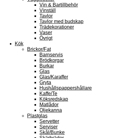
Vin & Bartillbehör
Vinställ
Tavlor
Tavlor med budskap
Trädekorationer
Vaser
Övrigt
Kök
Brickor/Fat
Barnservis
Brödkorgar
Burkar
Glas
Glas/Karaffer
Gryta
Hushållspappershållare
Kaffe/Te
Köksredskap
Matlådor
Oljekanna
Plastglas
Servetter
Serviser
Skål/Bunke
Skärbrädor