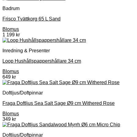
Badrum
Frisco Tvättkorg 65 L Sand
Blomus
1 199
kr
Inredning & Presenter
Loop Hushållspappershållare 34 cm
Blomus
649
kr
Doftljus/Doftpinnar
Fraga Doftljus Sea Salt Sage Ø9 cm Withered Rose
Blomus
349
kr
Doftljus/Doftpinnar