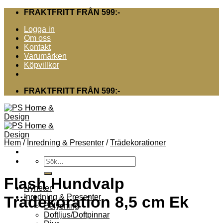
Skip
FRAKTFRITT FRÅN 599:-
to
Logga in
content
Om oss
Kontakt
Varumärken
Köpvillkor
FRAKTFRITT FRÅN 599:-
Hem
/
Inredning & Presenter
/
Trädekorationer
Sök
efter:
Flash Hundvalp
Nyheter
Inredning & Presenter
Trädekoration 8,5 cm Ek
Belysning
Doftljus/Doftpinnar