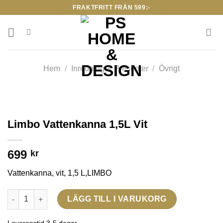
Skip
FRAKTFRITT FRÅN 599:-
to
content
Hem
/
Inredning & Presenter
/
Övrigt
Limbo Vattenkanna 1,5L Vit
699
kr
Vattenkanna, vit, 1,5 L,LIMBO
Limbo Vattenkanna 1,5L Vit mängd
LÄGG TILL I VARUKORG
Levaranstid 3-5 dagar