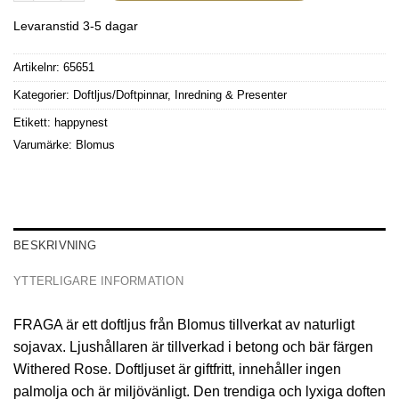
Levaranstid 3-5 dagar
Artikelnr:
65651
Kategorier:
Doftljus/Doftpinnar
,
Inredning & Presenter
Etikett:
happynest
Varumärke:
Blomus
BESKRIVNING
YTTERLIGARE INFORMATION
FRAGA är ett doftljus från Blomus tillverkat av naturligt
sojavax. Ljushållaren är tillverkad i betong och bär färgen
Withered Rose. Doftljuset är giftfritt, innehåller ingen
palmolja och är miljövänligt. Den trendiga och lyxiga doften