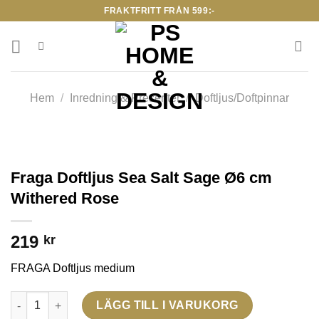
Skip
FRAKTFRITT FRÅN 599:-
to
content
Hem
/
Inredning & Presenter
/
Doftljus/Doftpinnar
Fraga Doftljus Sea Salt Sage Ø6 cm
Withered Rose
219
kr
FRAGA Doftljus medium
Fraga Doftljus Sea Salt Sage Ø6 cm Withered Rose mängd
LÄGG TILL I VARUKORG