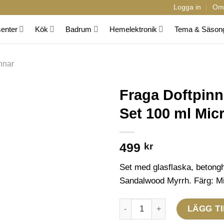
Logga in
Om
senter
Kök
Badrum
Hemelektronik
Tema & Säson
innar
Fraga Doftpin
Set 100 ml Mic
499
kr
Set med glasflaska, betonghö
Sandalwood Myrrh. Färg: Mic
Fraga Doftpinnar Sandalwood
LÄGG TI