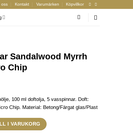
 oss
Kontakt
Varumärken
Köpvillkor
g
nar Sandalwood Myrrh
ro Chip
lje, 100 ml doftolja, 5 vasspinnar. Doft:
ro Chip. Material: Betong/Färgat glas/Plast
 Myrrh Set 100 ml Micro Chip mängd
LL I VARUKORG