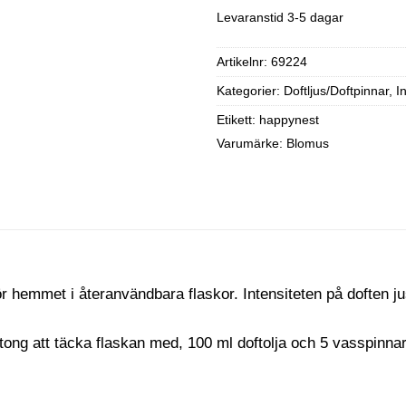
Levaranstid 3-5 dagar
Artikelnr:
69224
Kategorier:
Doftljus/Doftpinnar
,
I
Etikett:
happynest
Varumärke:
Blomus
ör hemmet i återanvändbara flaskor. Intensiteten på doften j
etong att täcka flaskan med, 100 ml doftolja och 5 vasspinnar