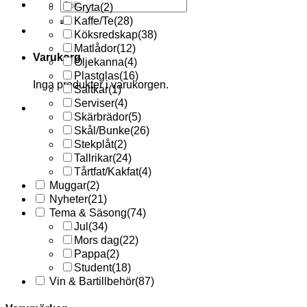
Sök
Gryta
(2)
efter:
Kaffe/Te
(28)
Köksredskap
(38)
Matlådor
(12)
Varukorg
Oljekanna
(4)
Plastglas
(16)
Inga produkter i varukorgen.
Saltkar
(1)
Serviser
(4)
Skärbrädor
(5)
Skål/Bunke
(26)
Stekplåt
(2)
Tallrikar
(24)
Tårtfat/Kakfat
(4)
Muggar
(2)
Nyheter
(21)
Tema & Säsong
(74)
Jul
(34)
Mors dag
(22)
Pappa
(2)
Student
(18)
Vin & Bartillbehör
(87)