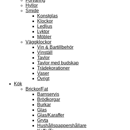
Förvaring
Hyllor
Smide
Konstglas
Klockor
Ledljus
Lyktor
Möbler
Väggklockor
Vin & Bartillbehör
Vinställ
Tavlor
Tavlor med budskap
Trädekorationer
Vaser
Övrigt
Kök
Brickor/Fat
Barnservis
Brödkorgar
Burkar
Glas
Glas/Karaffer
Gryta
Hushållspappershållare