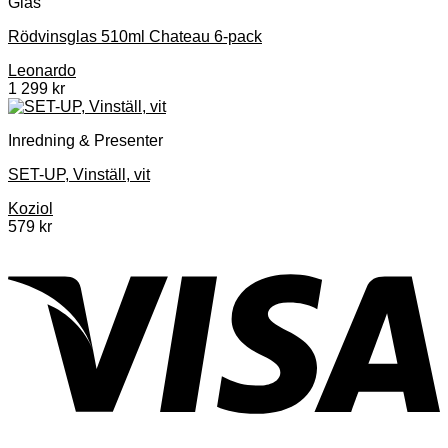
Glas
Rödvinsglas 510ml Chateau 6-pack
Leonardo
1 299
kr
Inredning & Presenter
SET-UP, Vinställ, vit
Koziol
579
kr