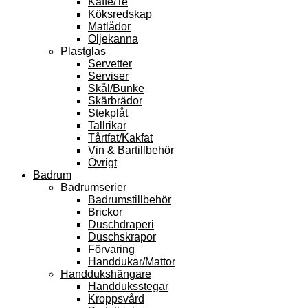
Kaffe/Te
Köksredskap
Matlådor
Oljekanna
Plastglas
Servetter
Serviser
Skål/Bunke
Skärbrädor
Stekplåt
Tallrikar
Tårtfat/Kakfat
Vin & Bartillbehör
Övrigt
Badrum
Badrumserier
Badrumstillbehör
Brickor
Duschdraperi
Duschskrapor
Förvaring
Handdukar/Mattor
Handdukshängare
Handduksstegar
Kroppsvård