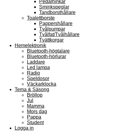
Pedalhinkar
Sminkspeglar
Tandborsthållare
Toalettborste
Pappershållare
Tvålpumpar
Tvålfat/Tvålhållare
Tvättkorgar
Hemelektronik
Bluetooth-högtalare
Bluetooth-hörlurar
Laddare
Led lampa
Radio
Speldosor
Väckarklocka
Tema & Säsong
Bröllop
Jul
Mamma
Mors dag
Pappa
Student
Logga in