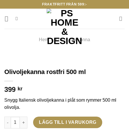
Skip
FRAKTFRITT FRÅN 599:-
to
content
Hem
/
Kök
/
Oljekanna
Olivoljekanna rostfri 500 ml
399
kr
Snygg Italiensk olivoljekanna i plåt som rymmer 500 ml
olivolja.
Olivoljekanna rostfri 500 ml mängd
LÄGG TILL I VARUKORG