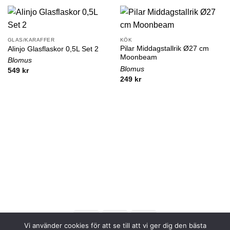
GLAS/KARAFFER
KÖK
Pilar Middagstallrik Ø27 cm
Alinjo Glasflaskor 0,5L Set 2
Moonbeam
Blomus
Blomus
549
kr
249
kr
Vi använder cookies för att se till att vi ger dig den bästa