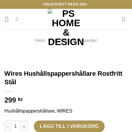
Skip
FRAKTFRITT FRÅN 599:-
to
content
Hem
/
Inredning & Presenter
Wires Hushållspappershållare Rostfritt
Stål
299
kr
Hushållspappershållare, WIRES
Wires Hushållspappershållare Rostfritt Stål mängd
LÄGG TILL I VARUKORG