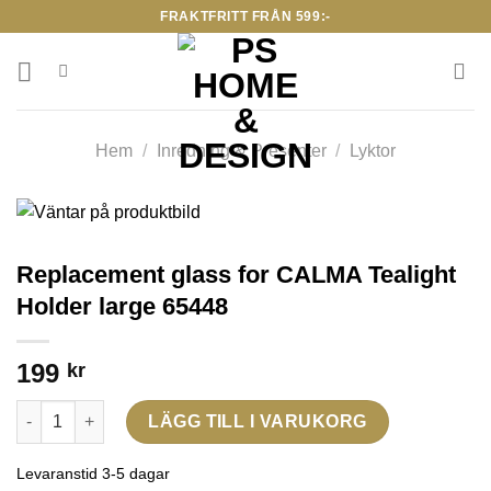
Skip
FRAKTFRITT FRÅN 599:-
to
content
Hem
/
Inredning & Presenter
/
Lyktor
Replacement glass for CALMA Tealight
Holder large 65448
199
kr
Replacement glass for CALMA Tealight Holder large 65448 män
LÄGG TILL I VARUKORG
Levaranstid 3-5 dagar