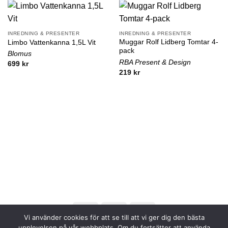
INREDNING & PRESENTER
INREDNING & PRESENTER
Muggar Rolf Lidberg Tomtar 4-
Limbo Vattenkanna 1,5L Vit
pack
Blomus
RBA Present & Design
699
kr
219
kr
Vi använder cookies för att se till att vi ger dig den bästa
upplevelsen på vår webbplats. Om du fortsätter att använda