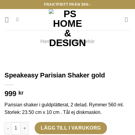
Skip
FRAKTFRITT FRÅN 599:-
to
content
Hem
/
Vin & Bartillbehör
Speakeasy Parisian Shaker gold
999
kr
Parisian shaker i guldplätterat, 2 delad. Rymmer 560 ml.
Storlek: 23.50 cm x 10 cm . Tål ej diskmaskin.
Speakeasy Parisian Shaker gold mängd
LÄGG TILL I VARUKORG