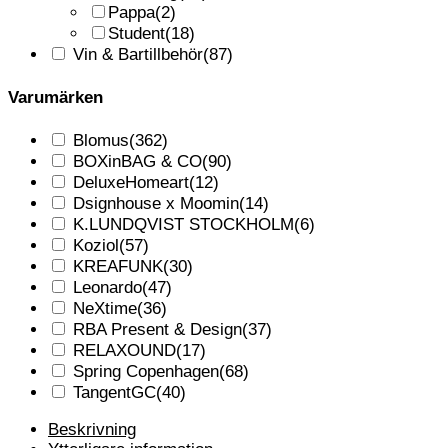
Pappa
(2)
Student
(18)
Vin & Bartillbehör
(87)
Varumärken
Blomus
(362)
BOXinBAG & CO
(90)
DeluxeHomeart
(12)
Dsignhouse x Moomin
(14)
K.LUNDQVIST STOCKHOLM
(6)
Koziol
(57)
KREAFUNK
(30)
Leonardo
(47)
NeXtime
(36)
RBA Present & Design
(37)
RELAXOUND
(17)
Spring Copenhagen
(68)
TangentGC
(40)
Beskrivning