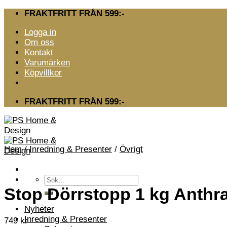
Skip
FRAKTFRITT FRÅN 599:-
to
Logga in
content
Om oss
Kontakt
Varumärken
Köpvillkor
FRAKTFRITT FRÅN 599:-
Hem
/
Inredning & Presenter
/
Övrigt
Sök
efter:
Stop Dörrstopp 1 kg Anthra
Nyheter
Inredning & Presenter
749
kr