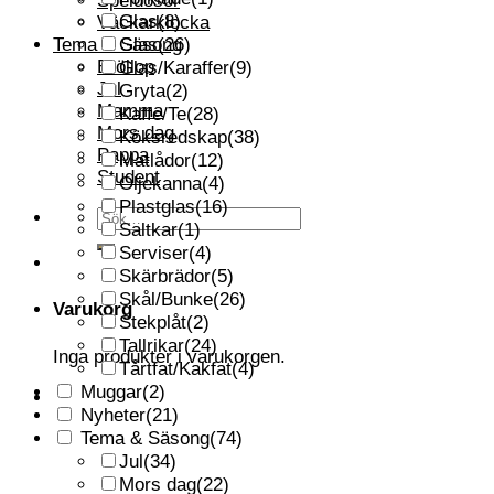
Speldosor
Glas
(8)
Väckarklocka
Tema & Säsong
Glas
(26)
Bröllop
Glas/Karaffer
(9)
Jul
Gryta
(2)
Mamma
Kaffe/Te
(28)
Mors dag
Köksredskap
(38)
Pappa
Matlådor
(12)
Student
Oljekanna
(4)
Plastglas
(16)
Sök
Saltkar
(1)
efter:
Serviser
(4)
Skärbrädor
(5)
Skål/Bunke
(26)
Varukorg
Stekplåt
(2)
Tallrikar
(24)
Inga produkter i varukorgen.
Tårtfat/Kakfat
(4)
Muggar
(2)
Nyheter
(21)
Tema & Säsong
(74)
Jul
(34)
Mors dag
(22)