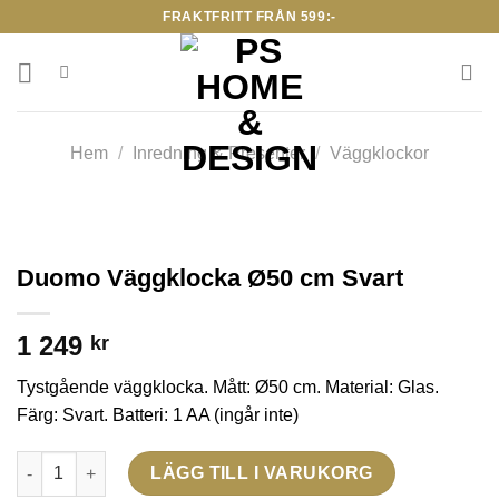
Skip
FRAKTFRITT FRÅN 599:-
to
content
Hem
/
Inredning & Presenter
/
Väggklockor
Duomo Väggklocka Ø50 cm Svart
1 249
kr
Tystgående väggklocka. Mått: Ø50 cm. Material: Glas.
Färg: Svart. Batteri: 1 AA (ingår inte)
Duomo Väggklocka Ø50 cm Svart mängd
LÄGG TILL I VARUKORG