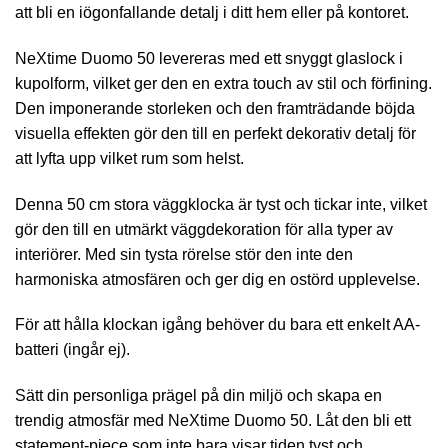
att bli en iögonfallande detalj i ditt hem eller på kontoret.
NeXtime Duomo 50 levereras med ett snyggt glaslock i
kupolform, vilket ger den en extra touch av stil och förfining.
Den imponerande storleken och den framträdande böjda
visuella effekten gör den till en perfekt dekorativ detalj för
att lyfta upp vilket rum som helst.
Denna 50 cm stora väggklocka är tyst och tickar inte, vilket
gör den till en utmärkt väggdekoration för alla typer av
interiörer. Med sin tysta rörelse stör den inte den
harmoniska atmosfären och ger dig en ostörd upplevelse.
För att hålla klockan igång behöver du bara ett enkelt AA-
batteri (ingår ej).
Sätt din personliga prägel på din miljö och skapa en
trendig atmosfär med NeXtime Duomo 50. Låt den bli ett
statement-piece som inte bara visar tiden tyst och