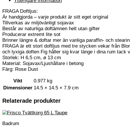
Ytterligare information
FRAGA Doftljus:
Är handgjorda – varje produkt är sitt eget original
Tillverkas av miljövänligt sojavax
Består av naturliga doftämnen helt utan gifter
Producerar extremt lite sot
Brinner längre & doftar mer än vanliga paraffin- och stearin
FRAGA är ett stort doftljus med tre stycken vekar från Blom
och lyxiga doften Fig håller sig kvar länge i dina rum tack v
Storlek: H 6,5 cm, ø 13 cm
Material: Sojavax/Ljushållare i betong
Färg: Rose Dust
Vikt
0.977 kg
Dimensioner
14.5 × 14.5 × 7.9 cm
Relaterade produkter
Badrum