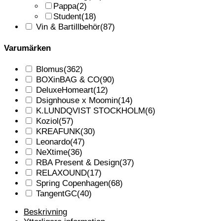
Pappa
(2)
Student
(18)
Vin & Bartillbehör
(87)
Varumärken
Blomus
(362)
BOXinBAG & CO
(90)
DeluxeHomeart
(12)
Dsignhouse x Moomin
(14)
K.LUNDQVIST STOCKHOLM
(6)
Koziol
(57)
KREAFUNK
(30)
Leonardo
(47)
NeXtime
(36)
RBA Present & Design
(37)
RELAXOUND
(17)
Spring Copenhagen
(68)
TangentGC
(40)
Beskrivning