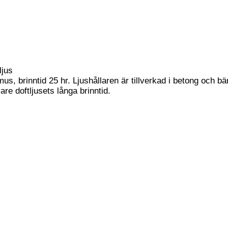
ljus
us, brinntid 25 hr. Ljushållaren är tillverkad i betong och b
are doftljusets långa brinntid.