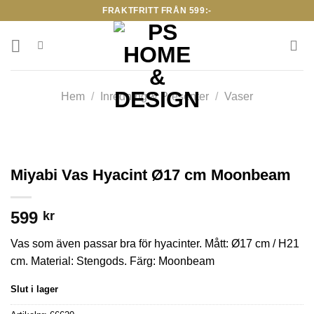
Skip
FRAKTFRITT FRÅN 599:-
to
content
Hem
/
Inredning & Presenter
/
Vaser
Miyabi Vas Hyacint Ø17 cm Moonbeam
599
kr
Vas som även passar bra för hyacinter. Mått: Ø17 cm / H21
cm. Material: Stengods. Färg: Moonbeam
Slut i lager