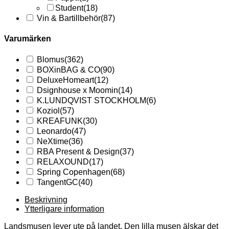
Student
(18)
Vin & Bartillbehör
(87)
Varumärken
Blomus
(362)
BOXinBAG & CO
(90)
DeluxeHomeart
(12)
Dsignhouse x Moomin
(14)
K.LUNDQVIST STOCKHOLM
(6)
Koziol
(57)
KREAFUNK
(30)
Leonardo
(47)
NeXtime
(36)
RBA Present & Design
(37)
RELAXOUND
(17)
Spring Copenhagen
(68)
TangentGC
(40)
Beskrivning
Ytterligare information
Landsmusen lever ute på landet. Den lilla musen älskar det