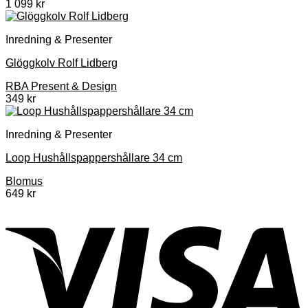
1 099
kr
Inredning & Presenter
Glöggkolv Rolf Lidberg
RBA Present & Design
349
kr
Inredning & Presenter
Loop Hushållspappershållare 34 cm
Blomus
649
kr