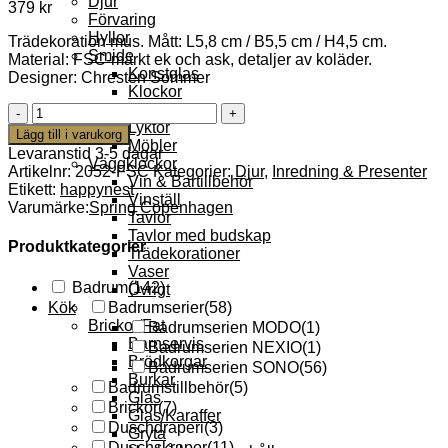
Djur
379
kr
Förvaring
Hyllor
Trädekoration mus. Mått: L5,8 cm / B5,5 cm / H4,5 cm.
Smide
Material: FSC-märkt ek och ask, detaljer av koläder.
Konstglas
Designer: Chresten Sommer
Klockor
Ledljus
The
Lyktor
Country
Lägg till i varukorg
Möbler
Mouse
Levaranstid 3-5 dagar
Väggklockor
Trädekoration
Artikelnr:
2052-FSC
Kategorier:
Djur
,
Inredning & Presenter
Vin & Bartillbehör
4,5
Etikett:
happynest
Vinställ
cm
Varumärke:
Spring Copenhagen
Tavlor
Ek
Tavlor med budskap
mängd
Produktkategorier
Trädekorationer
Vaser
Badrum
(142)
Övrigt
Kök
Badrumserier
(58)
Brickor/Fat
Badrumserien MODO
(1)
Barnservis
Badrumserien NEXIO
(1)
Brödkorgar
Badrumserien SONO
(56)
Burkar
Badrumstillbehör
(5)
Glas
Brickor
(7)
Glas/Karaffer
Duschdraperi
(3)
Gryta
Duschskrapor
(11)