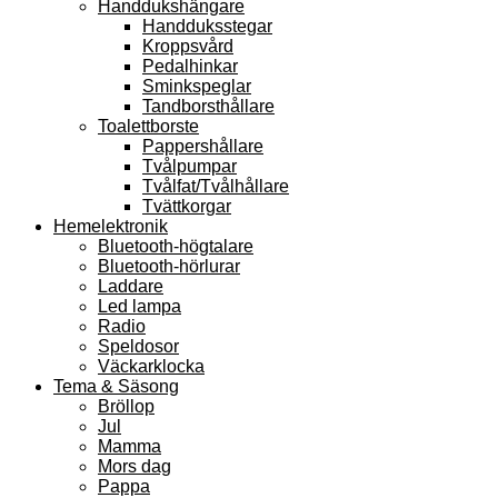
Handdukshängare
Handduksstegar
Kroppsvård
Pedalhinkar
Sminkspeglar
Tandborsthållare
Toalettborste
Pappershållare
Tvålpumpar
Tvålfat/Tvålhållare
Tvättkorgar
Hemelektronik
Bluetooth-högtalare
Bluetooth-hörlurar
Laddare
Led lampa
Radio
Speldosor
Väckarklocka
Tema & Säsong
Bröllop
Jul
Mamma
Mors dag
Pappa