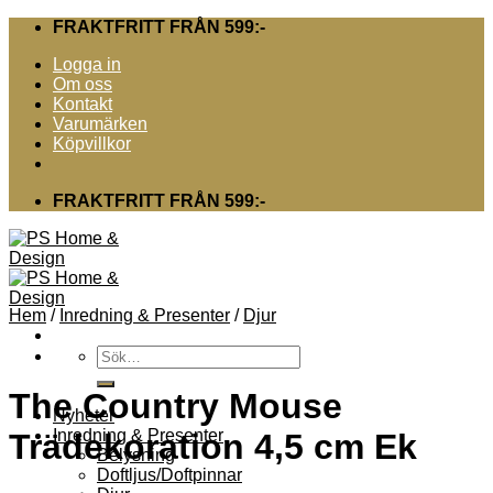
Skip
FRAKTFRITT FRÅN 599:-
to
Logga in
content
Om oss
Kontakt
Varumärken
Köpvillkor
FRAKTFRITT FRÅN 599:-
Hem
/
Inredning & Presenter
/
Djur
Sök
efter:
The Country Mouse
Nyheter
Inredning & Presenter
Trädekoration 4,5 cm Ek
Belysning
Doftljus/Doftpinnar