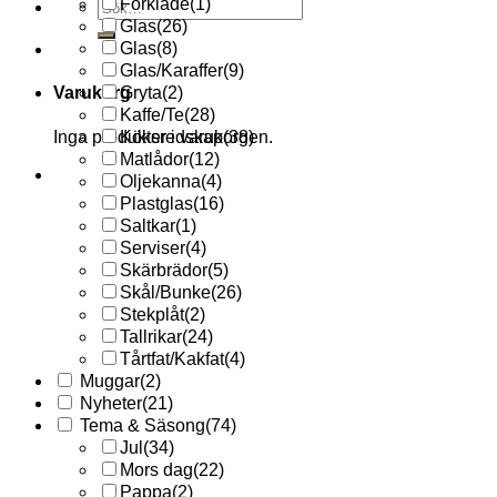
Förkläde
(1)
Sök
efter:
Glas
(26)
Glas
(8)
Glas/Karaffer
(9)
Varukorg
Gryta
(2)
Kaffe/Te
(28)
Inga produkter i varukorgen.
Köksredskap
(38)
Matlådor
(12)
Oljekanna
(4)
Plastglas
(16)
Saltkar
(1)
Serviser
(4)
Skärbrädor
(5)
Skål/Bunke
(26)
Stekplåt
(2)
Tallrikar
(24)
Tårtfat/Kakfat
(4)
Muggar
(2)
Nyheter
(21)
Tema & Säsong
(74)
Jul
(34)
Mors dag
(22)
Pappa
(2)