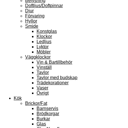
Belysning
Doftljus/Doftpinnar
Djur
Förvaring
Hyllor
Smide
Konstglas
Klockor
Ledljus
Lyktor
Möbler
Väggklockor
Vin & Bartillbehör
Vinställ
Tavlor
Tavlor med budskap
Trädekorationer
Vaser
Övrigt
Kök
Brickor/Fat
Barnservis
Brödkorgar
Burkar
Glas