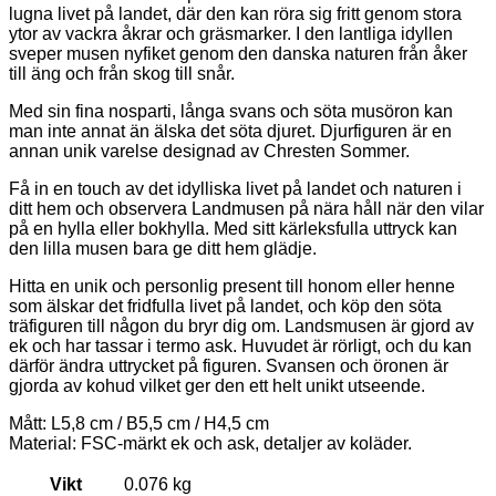
lugna livet på landet, där den kan röra sig fritt genom stora
ytor av vackra åkrar och gräsmarker. I den lantliga idyllen
sveper musen nyfiket genom den danska naturen från åker
till äng och från skog till snår.
Med sin fina nosparti, långa svans och söta musöron kan
man inte annat än älska det söta djuret. Djurfiguren är en
annan unik varelse designad av Chresten Sommer.
Få in en touch av det idylliska livet på landet och naturen i
ditt hem och observera Landmusen på nära håll när den vilar
på en hylla eller bokhylla. Med sitt kärleksfulla uttryck kan
den lilla musen bara ge ditt hem glädje.
Hitta en unik och personlig present till honom eller henne
som älskar det fridfulla livet på landet, och köp den söta
träfiguren till någon du bryr dig om. Landsmusen är gjord av
ek och har tassar i termo ask. Huvudet är rörligt, och du kan
därför ändra uttrycket på figuren. Svansen och öronen är
gjorda av kohud vilket ger den ett helt unikt utseende.
Mått: L5,8 cm / B5,5 cm / H4,5 cm
Material: FSC-märkt ek och ask, detaljer av koläder.
Vikt
0.076 kg