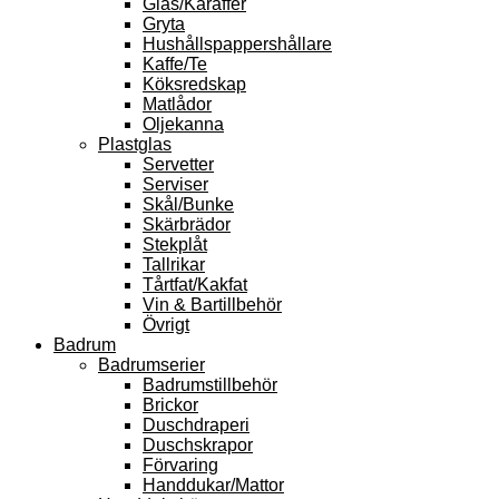
Glas/Karaffer
Gryta
Hushållspappershållare
Kaffe/Te
Köksredskap
Matlådor
Oljekanna
Plastglas
Servetter
Serviser
Skål/Bunke
Skärbrädor
Stekplåt
Tallrikar
Tårtfat/Kakfat
Vin & Bartillbehör
Övrigt
Badrum
Badrumserier
Badrumstillbehör
Brickor
Duschdraperi
Duschskrapor
Förvaring
Handdukar/Mattor