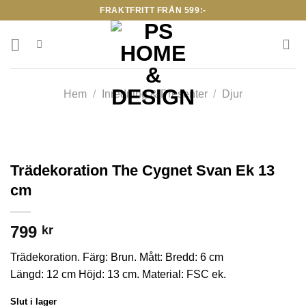
Skip
FRAKTFRITT FRÅN 599:-
to
content
Hem
/
Inredning & Presenter
/
Djur
Trädekoration The Cygnet Svan Ek 13
cm
799
kr
Trädekoration. Färg: Brun. Mått: Bredd: 6 cm
Längd: 12 cm Höjd: 13 cm. Material: FSC ek.
Slut i lager