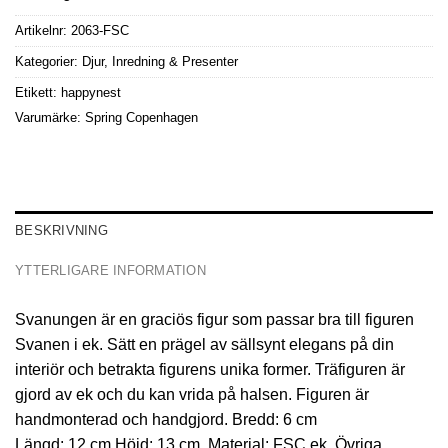
Artikelnr:
2063-FSC
Kategorier:
Djur
,
Inredning & Presenter
Etikett:
happynest
Varumärke:
Spring Copenhagen
BESKRIVNING
YTTERLIGARE INFORMATION
Svanungen är en graciös figur som passar bra till figuren
Svanen i ek. Sätt en prägel av sällsynt elegans på din
interiör och betrakta figurens unika former. Träfiguren är
gjord av ek och du kan vrida på halsen. Figuren är
handmonterad och handgjord. Bredd: 6 cm
Längd: 12 cm Höjd: 13 cm. Material: FSC ek. Övriga