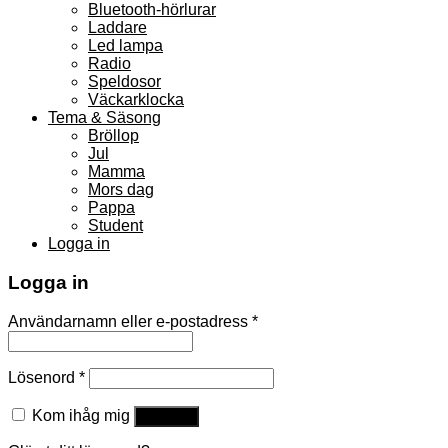
Bluetooth-hörlurar
Laddare
Led lampa
Radio
Speldosor
Väckarklocka
Tema & Säsong
Bröllop
Jul
Mamma
Mors dag
Pappa
Student
Logga in
Logga in
Användarnamn eller e-postadress
*
Lösenord
*
Kom ihåg mig
Logga in