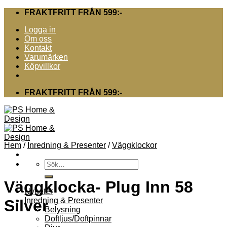
Skip
FRAKTFRITT FRÅN 599:-
to
Logga in
content
Om oss
Kontakt
Varumärken
Köpvillkor
FRAKTFRITT FRÅN 599:-
Hem
/
Inredning & Presenter
/
Väggklockor
Sök
efter:
Väggklocka- Plug Inn 58
Nyheter
Inredning & Presenter
Silver
Belysning
Doftljus/Doftpinnar