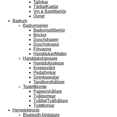
Tallrikar
Tårtfat/Kakfat
Vin & Bartillbehör
Övrigt
Badrum
Badrumserier
Badrumstillbehör
Brickor
Duschdraperi
Duschskrapor
Förvaring
Handdukar/Mattor
Handdukshängare
Handduksstegar
Kroppsvård
Pedalhinkar
Sminkspeglar
Tandborsthållare
Toalettborste
Pappershållare
Tvålpumpar
Tvålfat/Tvålhållare
Tvättkorgar
Hemelektronik
Bluetooth-högtalare