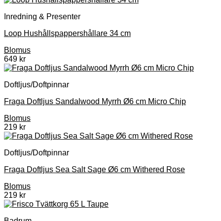
Inredning & Presenter
Loop Hushållspappershållare 34 cm
Blomus
649
kr
Doftljus/Doftpinnar
Fraga Doftljus Sandalwood Myrrh Ø6 cm Micro Chip
Blomus
219
kr
Doftljus/Doftpinnar
Fraga Doftljus Sea Salt Sage Ø6 cm Withered Rose
Blomus
219
kr
Badrum