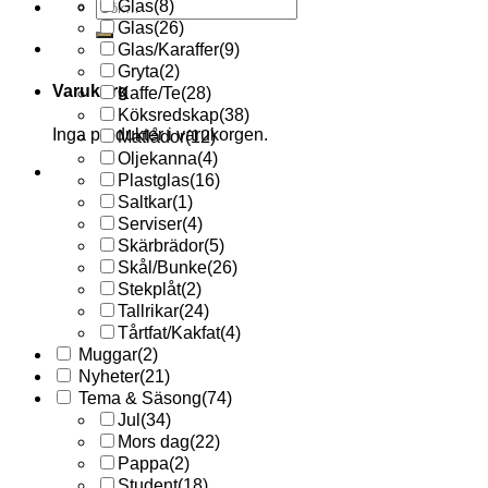
Sök
Glas
(8)
efter:
Glas
(26)
Glas/Karaffer
(9)
Gryta
(2)
Varukorg
Kaffe/Te
(28)
Köksredskap
(38)
Inga produkter i varukorgen.
Matlådor
(12)
Oljekanna
(4)
Plastglas
(16)
Saltkar
(1)
Serviser
(4)
Skärbrädor
(5)
Skål/Bunke
(26)
Stekplåt
(2)
Tallrikar
(24)
Tårtfat/Kakfat
(4)
Muggar
(2)
Nyheter
(21)
Tema & Säsong
(74)
Jul
(34)
Mors dag
(22)
Pappa
(2)
Student
(18)