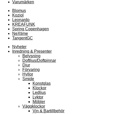
Varumärken
Blomus
Koziol
Leonardo
KREAFUNK
Spring Copenhagen
NeXtime
TangentGC
Nyheter
Inredning & Presenter
Belysning
Doftljus/Doftpinnar
Djur
Förvaring
Hyllor
Smide
Konstglas
Klockor
Ledljus
Lyktor
Möbler
Väggklockor
Vin & Bartillbehör