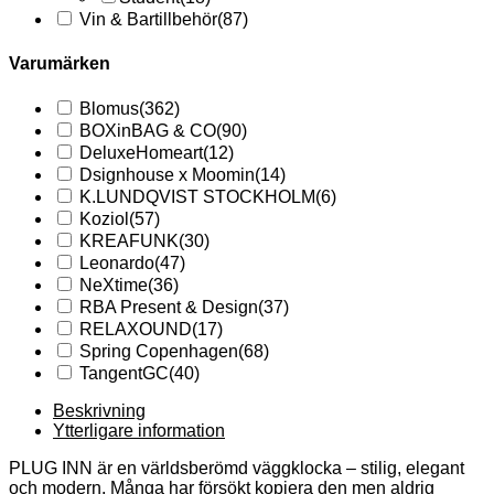
Vin & Bartillbehör
(87)
Varumärken
Blomus
(362)
BOXinBAG & CO
(90)
DeluxeHomeart
(12)
Dsignhouse x Moomin
(14)
K.LUNDQVIST STOCKHOLM
(6)
Koziol
(57)
KREAFUNK
(30)
Leonardo
(47)
NeXtime
(36)
RBA Present & Design
(37)
RELAXOUND
(17)
Spring Copenhagen
(68)
TangentGC
(40)
Beskrivning
Ytterligare information
PLUG INN är en världsberömd väggklocka – stilig, elegant
och modern. Många har försökt kopiera den men aldrig