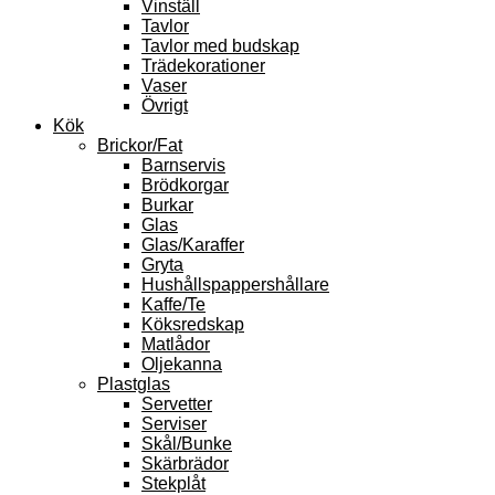
Vinställ
Tavlor
Tavlor med budskap
Trädekorationer
Vaser
Övrigt
Kök
Brickor/Fat
Barnservis
Brödkorgar
Burkar
Glas
Glas/Karaffer
Gryta
Hushållspappershållare
Kaffe/Te
Köksredskap
Matlådor
Oljekanna
Plastglas
Servetter
Serviser
Skål/Bunke
Skärbrädor
Stekplåt