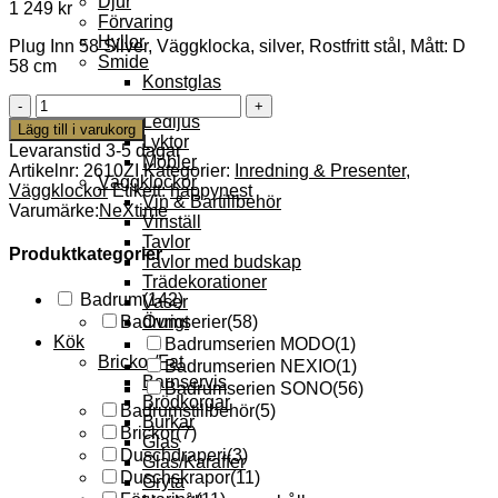
Djur
1 249
kr
Förvaring
Hyllor
Plug Inn 58 Silver, Väggklocka, silver, Rostfritt stål, Mått: D
Smide
58 cm
Konstglas
Klockor
Väggklocka-
Ledljus
Plug
Lägg till i varukorg
Lyktor
Inn
Levaranstid 3-5 dagar
Möbler
58
Artikelnr:
2610ZI
Kategorier:
Inredning & Presenter
,
Väggklockor
Silver
Väggklockor
Etikett:
happynest
Vin & Bartillbehör
mängd
Varumärke:
NeXtime
Vinställ
Tavlor
Produktkategorier
Tavlor med budskap
Trädekorationer
Badrum
(142)
Vaser
Övrigt
Badrumserier
(58)
Kök
Badrumserien MODO
(1)
Brickor/Fat
Badrumserien NEXIO
(1)
Barnservis
Badrumserien SONO
(56)
Brödkorgar
Badrumstillbehör
(5)
Burkar
Brickor
(7)
Glas
Duschdraperi
(3)
Glas/Karaffer
Duschskrapor
(11)
Gryta