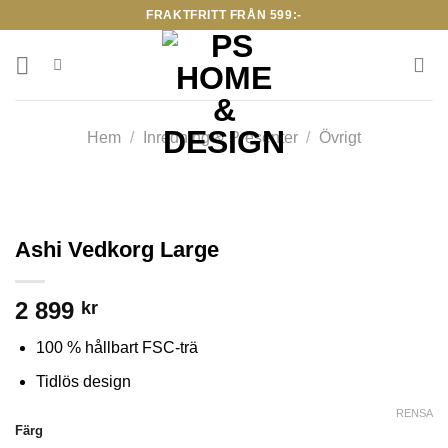
Skip
FRAKTFRITT FRÅN 599:-
to
content
Hem
/
Inredning & Presenter
/
Övrigt
Ashi Vedkorg Large
2 899
kr
100 % hållbart FSC-trä
Tidlös design
RENSA
Färg