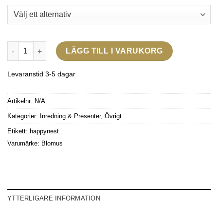
Ashi Vedkorg Large mängd
LÄGG TILL I VARUKORG
Levaranstid 3-5 dagar
Artikelnr:
N/A
Kategorier:
Inredning & Presenter
,
Övrigt
Etikett:
happynest
Varumärke:
Blomus
YTTERLIGARE INFORMATION