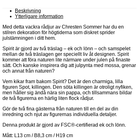
Beskrivning
Ytterligare information
Med detta vackra rådjur av Chresten Sommer har du en
stilren dekoration för högtiderna som diskret sprider
julstämningen i ditt hem.
Spirit är gjord av två träslag – ek och lönn – och samspelet
mellan de två träslagen ger speciellt liv åt designen. Spirit
kommer att föra naturen lite närmare under julen på finaste
sätt. Och kanske inspirera dig att julpynta med mossa, grenar
och annat från naturen?
Vem kikar fram bakom Spirit? Det är den charmiga, lilla
figuren Spot, killingen. Den söta killingen är otroligt nyfiken,
men håller sig ändå nära sin pappa, och tillsammans bildar
de två figurerna en härlig liten flock rådjur.
Gör de två fina gästerna från naturen till en del av din
inredning och njut av figurernas individuella detaljer.
Denna produkt är gjord av FSC®-certifierad ek och lönn.
Mått: L13 cm / B8,3 cm / H19 cm