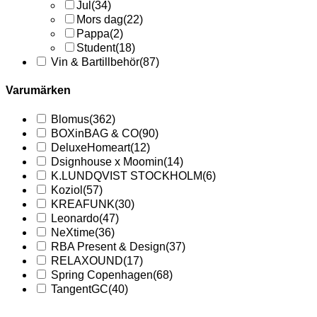
Jul
(34)
Mors dag
(22)
Pappa
(2)
Student
(18)
Vin & Bartillbehör
(87)
Varumärken
Blomus
(362)
BOXinBAG & CO
(90)
DeluxeHomeart
(12)
Dsignhouse x Moomin
(14)
K.LUNDQVIST STOCKHOLM
(6)
Koziol
(57)
KREAFUNK
(30)
Leonardo
(47)
NeXtime
(36)
RBA Present & Design
(37)
RELAXOUND
(17)
Spring Copenhagen
(68)
TangentGC
(40)