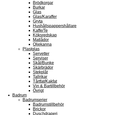
Brödkorgar
Burkar
Glas
Glas/Karaffer
Gryta
Hushållspappershållare
Kaffe/Te
Köksredskap
Matlådor
Oljekanna
Plastglas
Servetter
Serviser
Skål/Bunke
Skärbrädor
Stekplåt
Tallrikar
Tårtfat/Kakfat
Vin & Bartillbehör
Övrigt
Badrum
Badrumserier
Badrumstillbehör
Brickor
Duschdraperi