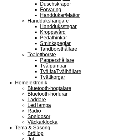
Duschskrapor
Förvaring
Handdukar/Mattor
Handdukshängare
Handduksstegar
Kroppsvård
Pedalhinkar
Sminkspeglar
Tandborsthållare
Toalettborste
Pappershållare
Tvålpumpar
Tvålfat/Tvålhållare
Tvättkorgar
Hemelektronik
Bluetooth-högtalare
Bluetooth-hörlurar
Laddare
Led lampa
Radio
Speldosor
Väckarklocka
Tema & Säsong
Bröllop
Jul