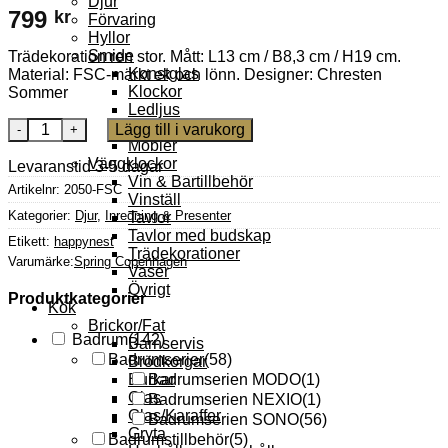
Djur
799
kr
Förvaring
Hyllor
Smide
Trädekoration ren stor. Mått: L13 cm / B8,3 cm / H19 cm.
Konstglas
Material: FSC-märkt ek och lönn. Designer: Chresten
Klockor
Sommer
Ledljus
Spirit Rådjur Trädekoration 19 cm Ek/Lönn mängd
Lyktor
Lägg till i varukorg
Möbler
Väggklockor
Levaranstid 3-5 dagar
Vin & Bartillbehör
Artikelnr:
2050-FSC
Vinställ
Kategorier:
Djur
,
Inredning & Presenter
Tavlor
Tavlor med budskap
Etikett:
happynest
Trädekorationer
Varumärke:
Spring Copenhagen
Vaser
Övrigt
Produktkategorier
Kök
Brickor/Fat
Badrum
(142)
Barnservis
Badrumserier
(58)
Brödkorgar
Burkar
Badrumserien MODO
(1)
Glas
Badrumserien NEXIO
(1)
Glas/Karaffer
Badrumserien SONO
(56)
Gryta
Badrumstillbehör
(5)