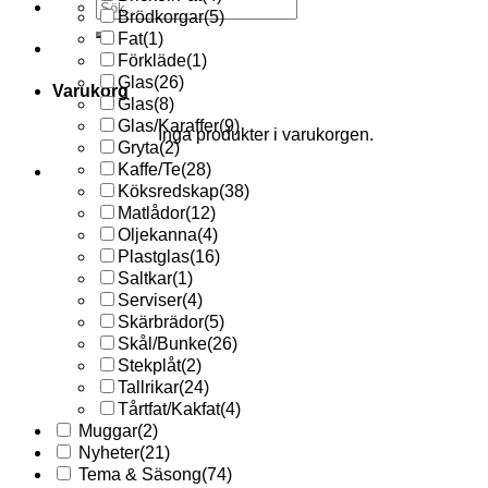
Sök
Brödkorgar
(5)
efter:
Fat
(1)
Förkläde
(1)
Glas
(26)
Varukorg
Glas
(8)
Glas/Karaffer
(9)
Inga produkter i varukorgen.
Gryta
(2)
Kaffe/Te
(28)
Köksredskap
(38)
Matlådor
(12)
Oljekanna
(4)
Plastglas
(16)
Saltkar
(1)
Serviser
(4)
Skärbrädor
(5)
Skål/Bunke
(26)
Stekplåt
(2)
Tallrikar
(24)
Tårtfat/Kakfat
(4)
Muggar
(2)
Nyheter
(21)
Tema & Säsong
(74)